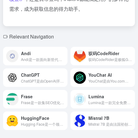
需求，成为获取信息的得力助手。
Relevant Navigation
Andi
驭码CodeRider
Andi是一款面向新世代的AI搜索引擎，提供类似与智能好友对话的搜索体验，直接给出问题答案，超越传统链接列表。
驭码CodeRider是极狐GitLab推出的AI编程与软件智能研发助手，旨在通过生成式人工智能技术，为开发者提供代码补全、生成、解释、单元测试生成以及智能问答等功能，提升编码效率和研发效能。
ChatGPT
YouChat AI
ChatGPT是由OpenAI开发的先进人工智能聊天机器人，基于GPT-4o等大型语言模型，具备强大的自然语言处理能力，支持多语言交互，广泛应用于对话、写作、翻译和编程辅助等领域。
YouChat是由You.com开发的人工智能搜索助手，结合自然语言处理和机器学习技术，为用户提供即时、对话式的搜索体验，助力高效获取信息。
Frase
Lumina
Frase是一款集SEO优化、AI写作和团队协作于一体的内容创作平台，帮助内容创作者、SEO专家和营销团队高效地从关键词研究到撰写和优化高质量的SEO文章。
Lumina是一款完全免费的AI学术搜索引擎，提供高相关性的搜索结果，支持多维度过滤和AI概述功能，助力学术研究者高效获取所需文献。
HuggingFace
Mistral 7B
Hugging Face是一个领先的人工智能社区和平台，提供丰富的预训练模型、数据集和开发工具，助力开发者和研究人员轻松构建和部署各种AI应用。
Mistral 7B 是由法国初创公司 Mistral AI 发布的 73 亿参数的开源语言模型，性能超越 Llama 2 13B 和 Llama 1 34B，采用先进技术以提高推理速度和处理长序列能力。