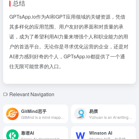
总结
GPTsApp.io作为AI和GPT应用领域的关键资源，凭借
其多样化的应用范围、用户友好的界面和对质量的承
诺，成为了希望利用AI力量来增强个人和职业能力的用
户的首选平台。无论你是寻求优化运营的企业，还是对
AI潜力感到好奇的个人，GPTsApp.io都提供了一个通
往无限可能世界的入口。
Relevant Navigation
GitMind思乎
易撰
GitMind is a mind mapping tool integrating AI-powered generation, speech-to-text, and file-to-map conversion, supporting cross-platform synchronization and real-time collaboration to help users efficiently organize thoughts and inspire creativity.
Yizhuan is an AI writing tool designed for self-media creators, integrating features such as viral article analysis, trend tracking, video material library, and originality detection to help users quickly capture market trends, optimize writing strategies, and enhance content quality.
靠谱AI
Winston AI
Kaopu AI, developed by Beijing Kaopu Qiancheng Intelligent Technology Co., Ltd., integrates leading AI models such as Wenxin Yiyan 4.0, Zhipu AI, MiniMax, Tencent Hunyuan, iFlytek Spark, and Tongyi Qianwen. It offers multi-model switching and comparison functions to meet users' needs in creative drawing, text creation, programming assistance, and more.
Winston AI是一款高精度的AI内容检测工具，支持多语言，提供AI文本和图像检测、抄袭检查等功能，助力教育机构、SEO专家和内容创作者维护内容的真实性和原创性。