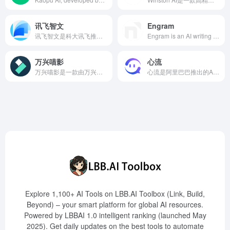
讯飞智文
Engram
讯飞智文是科大讯飞推出的基于星火认知大模型的智能文档创作平台，提供从内容构思到可视化成果输出的全链路解决方案，助力用户高效生成专业的Word文档和PPT演示文稿。
Engram is an AI writing tool designed for non-native English speakers, offering grammar checking, paraphrasing, and translation features to help users improve their English writing skills, save time, and enhance writing quality.
万兴喵影
心流
万兴喵影是一款由万兴科技推出的专业级视频剪辑软件，支持多平台使用，集成AI智能技术，提供丰富的创意工具和特效，满足各类视频创作者的需求。
心流是阿里巴巴推出的AI搜索助手，集成近3000万篇学术论文资源，支持学术问答、AI精读、段落总结、智能翻译和名词解释等功能，帮助研究人员和学生快速理解和分析论文内容。
Explore 1,100+ AI Tools on LBB.AI Toolbox (Link, Build,
Beyond) – your smart platform for global AI resources.
Powered by LBBAI 1.0 intelligent ranking (launched May
2025). Get daily updates on the best tools to automate