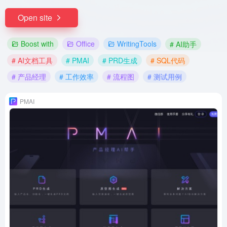
Open site
Boost with
Office
WritingTools
# AI助手
# AI文档工具
# PMAI
# PRD生成
# SQL代码
# 产品经理
# 工作效率
# 流程图
# 测试用例
PMAI