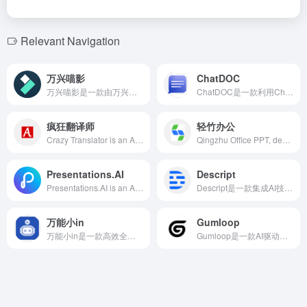
Relevant Navigation
万兴喵影
ChatDOC
万兴喵影是一款由万兴科技推出的专业级视频剪辑软件，支持多平台使用，集成AI智能技术，提供丰富的创意工具和特效，满足各类视频创作者的需求。
ChatDOC是一款利用ChatGPT技术的AI文档处理工具，支持多种文件格式，帮助用户快速提取、定位和总结文档中的信息，提升阅读和学习效率。
疯狂翻译师
轻竹办公
Crazy Translator is an AI translation application integrating text, image, document, and video translation, supporting over 200 languages. Utilizing advanced neural network translation technology, it offers efficient and accurate translation services to meet users' diverse translation needs.
Qingzhu Office PPT, developed by Beijing Zhiwei Chuangxiang Technology, integrates artificial intelligence technology to simplify and accelerate the PPT creation process. Users only need to input a title, and the AI will generate a complete PPT draft within seconds, automatically apply templates, preview online, and finally download as a pptx file with one click.
Presentations.AI
Descript
Presentations.AI is an AI-based presentation creation tool designed to help users quickly generate professional and engaging slides. Its core features include automated design, personalized customization, brand synchronization, and multi-device compatibility, catering to modern internet users' needs for efficiency and convenience.
Descript是一款集成AI技术的音视频编辑工具，用户可通过编辑文本直接修改音频和视频内容，简化编辑流程，提升创作效率。
万能小in
Gumloop
万能小in是一款高效全能的AI写作助手，基于大语言模型深度开发，支持130多个写作场景，3分钟即可生成5万字的论文初稿，满足学生、研究人员、职场人士等多类用户的需求。
Gumloop是一款AI驱动的零代码自动化平台，用户可通过直观的拖放界面，轻松创建和部署复杂的工作流，无需编写代码。