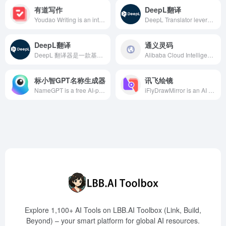
有道写作
DeepL翻译
Youdao Writing is an intelligent English writing correction and polishing tool launched by NetEase Youdao, capable of intelligently identifying over 100 types of errors, offering multi-platform support to help users improve their English writing skills.
DeepL Translator leverages advanced neural network technology to offer high-quality translation services in over 30 languages, trusted by enterprises and government agencies worldwide.
DeepL翻译
通义灵码
DeepL 翻译器是一款基于人工智能的在线翻译工具，支持30多种语言，提供高质量的文本和文档翻译服务，满足全球用户的多样化需求。
Alibaba Cloud Intelligent Development Platform offers full-lifecycle MCP services, assisting developers in rapidly building intelligent agents, reducing technical barriers, and accelerating AI application deployment.
标小智GPT名称生成器
讯飞绘镜
NameGPT is a free AI-powered company naming generator that allows users to input a brief description and receive various brand name suggestions, along with one-click generation of matching logo designs, helping entrepreneurs quickly establish a unique brand identity.
iFlyDrawMirror is an AI movie production tool launched by iFlytek, designed to provide users with an intelligent and convenient movie production experience. Through advanced artificial intelligence technology, users can easily create high-quality movie works, meeting the needs of Generation Z and internet users for efficient creation.
Explore 1,100+ AI Tools on LBB.AI Toolbox (Link, Build,
Beyond) – your smart platform for global AI resources.