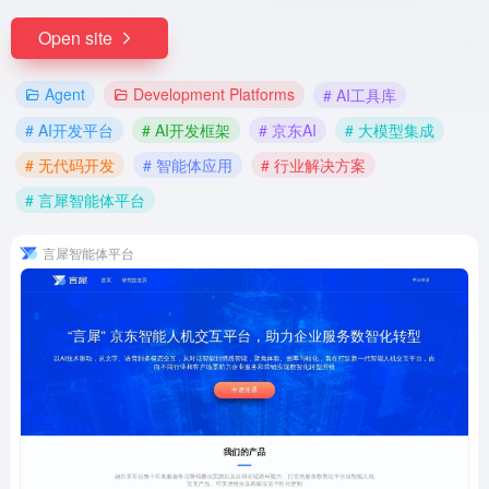
Open site
Agent
Development Platforms
# AI工具库
# AI开发平台
# AI开发框架
# 京东AI
# 大模型集成
# 无代码开发
# 智能体应用
# 行业解决方案
# 言犀智能体平台
言犀智能体平台