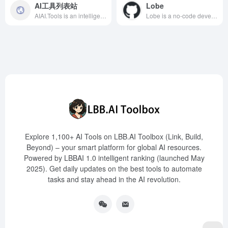
AI工具列表站
Lobe
AIAI.Tools is an intelligent AI tools directory platform that gathers AI applications across various fields, from creative design to data analysis, aiming to help users easily leverage AI technology to enhance work efficiency and achieve innovation goals.
Lobe is a no-code development platform provided by Microsoft, designed to help users easily create and train machine learning models. With a simplified three-step process, users can train and deploy models without writing any code.
Explore 1,100+ AI Tools on LBB.AI Toolbox (Link, Build,
Beyond) – your smart platform for global AI resources.
Powered by LBBAI 1.0 intelligent ranking (launched May
2025). Get daily updates on the best tools to automate
tasks and stay ahead in the AI revolution.