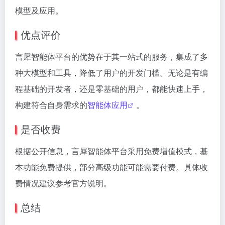
模型及应用。
优点评价
言犀智能体平台的优势在于其一站式的服务，集成了多
种大模型和工具，降低了用户的开发门槛。无论是有编
程基础的开发者，还是零基础的用户，都能快速上手，
构建符合自身需求的
智能体应用
。
是否收费
根据公开信息，言犀智能体平台采用免费增值模式，基
本功能免费提供，部分高级功能可能需要付费。具体收
费情况建议参考官方说明。
总结