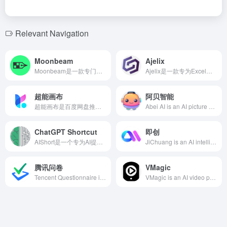
Relevant Navigation
Moonbeam
Ajelix
Moonbeam是一款专门训练的人工智能写作助手，旨在帮助用户高效创作论文、故事、文章、博客等长篇内容，提供智能聊天、内容聚类和高级文本编辑等功能。
Ajelix是一款专为Excel和Google Sheets设计的AI工具，提供公式生成、数据可视化、VBA脚本编写等功能，助力用户高效处理电子表格任务。
超能画布
阿贝智能
超能画布是百度网盘推出的一款AI人像摄影创意工具，利用自研的图像处理大模型和智能人脸融合算法，用户只需上传照片并输入文字指令，即可快速生成专业质感的AI写真。
Abei AI is an AI picture book creation platform designed for children's education, enabling users to quickly generate personalized picture books through story creation, image generation, and intelligent dubbing, fostering children's creativity and language skills.
ChatGPT Shortcut
即创
AIShort是一个专为AI提示词管理和共享而设计的平台，提供标签筛选、关键词搜索和一键复制功能，帮助用户在工作、学习和创意写作等场景中提升与AI对话的效率和质量。
JiChuang is an AI intelligent creation platform launched by Douyin, offering video, graphic, and live broadcast creation functions to help e-commerce practitioners efficiently produce high-quality content.
腾讯问卷
VMagic
Tencent Questionnaire is a professional online survey platform launched by Tencent, recently introducing an AI-generated questionnaire feature that utilizes artificial intelligence technology to help users quickly create structured and demand-compliant surveys, enhancing the efficiency and quality of survey design.
VMagic is an AI video processing platform integrating features like video style transfer, AI face swapping, and photo dance, suitable for individual creators and professional teams, enabling users to easily create high-quality video content.