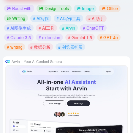
Boost with
Design Tools
Image
Office
Writing
# AI写作
# AI写作工具
# AI助手
# AI图像生成
# AI工具
# Arvin
# ChatGPT
# Claude 3.5
# extension
# Gemini 1.5
# GPT-4o
# writing
# 数据分析
# 浏览器扩展
Arvin – Your AI Content Genera