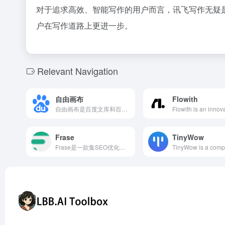
对于追求高效、智能写作的用户而言，讯飞写作无疑
户在写作道路上更进一步。
Relevant Navigation
自由画布
Flowith
自由画布是百度文库和百度网盘联合推出的AI万能白板，基于文心多模态大模型，支持用户自由拖拽各类富媒体素材进行创作，实现输入、编辑、创作和分享的自由，提供一站式的内容生产和消费服务。
Frase
TinyWow
Frase是一款集SEO优化、AI写作和团队协作于一体的内容创作平台，帮助内容创作者、SEO专家和营销团队高效地从关键词研究到撰写和优化高质量的SEO文章。