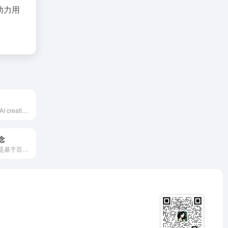
助力用
FlowUs AI is an AI creation assistant launched by FlowUs, a domestic online knowledge management and document collaboration platform. It aims to enhance users' work efficiency and learning outcomes through intelligent tools. Integrated into its modular note-taking and document platform, it offers various AI features including AI writing, text processing, code handling, AI translation, table processing, and LaTeX formula processing.
念
百度智能云一念是基于百度文心大模型的多模态内容创作平台，集成文本、图像和视频等多种内容创作工具，旨在帮助企业高效获取创作灵感和营销物料。