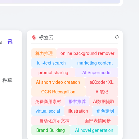
标签云
点。
讯
算力推理
online background remover
full-text search
marketing content
prompt sharing
AI Supermodel
、种草
AI short video creation
aiXcoder XL
OCR Recognition
AI笔记
免费商用素材
播客推荐
AI数据提取
virtual social
illustration
角色定制
自动化演示文稿
面部表情同步
Brand Building
AI novel generation