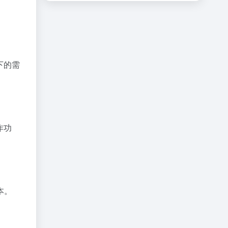
下的需
作功
本。