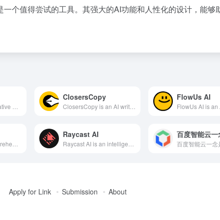
是一个值得尝试的工具。其强大的AI功能和人性化的设计，能够
ClosersCopy
FlowUs AI
Flowith is an innovative AI productivity tool utilizing canvas and node-based interactions, supporting various advanced AI models, offering image generation, voice synthesis, and more to meet diverse needs.
ClosersCopy is an AI writing tool designed specifically for marketing copy creation, offering various customizable features to help users efficiently generate high-quality content.
Raycast AI
百度智能云一
TinyWow is a comprehensive online platform offering over 200 free AI-driven tools, covering PDF editing, image processing, video conversion, file conversion, and AI writing assistance, aiming to simplify users' digital tasks and enhance work efficiency.
Raycast AI is an intelligent assistant designed for Mac users, integrating various AI features such as smart writing, coding assistance, and instant Q&amp;A, aiming to enhance user productivity and efficiency.
Apply for Link
Submission
About