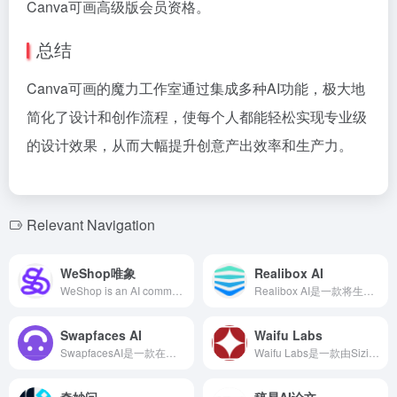
Canva可画高级版会员资格。
总结
Canva可画的魔力工作室通过集成多种AI功能，极大地
简化了设计和创作流程，使每个人都能轻松实现专业级
的设计效果，从而大幅提升创意产出效率和生产力。
Relevant Navigation
WeShop唯象
Realibox AI
WeShop is an AI commercial photography tool launched by Mogu Street, focusing on intelligent generation of e-commerce product images. Through AI models, AI still photography, and various AI image processing tools, it helps merchants efficiently produce high-quality product images, addressing challenges such as difficult shooting, long cycles, and high costs.
Realibox AI是一款将生成式AI与产品设计深度融合的在线3D设计与协同平台，提供草图生成渲染图、模型生成渲染图、文字生成材质贴图等功能，助力设计师高效创作。
Swapfaces AI
Waifu Labs
SwapfacesAI是一款在线AI工具，支持多人人脸交换视频，操作简便，效果逼真，满足用户多样化的创意需求。
Waifu Labs是一款由Sizigi Studios开发的免费在线工具，利用先进的人工智能技术，用户可在四个简单步骤内创建独特的二次元动漫头像。
奇妙问
稿易AI论文