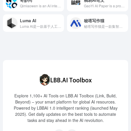
Qimiaowen is an AI interactive digital employee generation platform launched by Chumenwenwen, leveraging its self-developed large model 'Sequence Monkey' to offer multi-dimensional customization services in model, appearance, and voice, catering to various scenarios such as finance, tourism, and education.
GaoYi AI Paper is a professional AI paper writing assistant. Users can input their paper titles to generate a 2000-word outline for free and, within 3 minutes, create a high-quality complete paper. The platform supports multi-disciplinary topics, providing real network data, charts, formulas, and code, along with PPTs, project proposals, task books, and 40 real reference papers. It adopts a fully anonymous access mode, requiring no account registration, ensuring user privacy and security.
Luma AI
秘塔写作猫
Luma AI是一款基于人工智能的3D捕捉、建模和渲染工具，用户可通过iPhone轻松创建逼真的3D模型，适用于游戏开发、影视制作等领域。
秘塔写作猫是一款集智能文本纠错、改写润色、自动续写、智能配图等功能于一体的中英文AI写作辅助平台，支持多种写作场景，提升创作效率。
Explore 1,100+ AI Tools on LBB.AI Toolbox (Link, Build,
Beyond) – your smart platform for global AI resources.
Powered by LBBAI 1.0 intelligent ranking (launched May
2025). Get daily updates on the best tools to automate
tasks and stay ahead in the AI revolution.