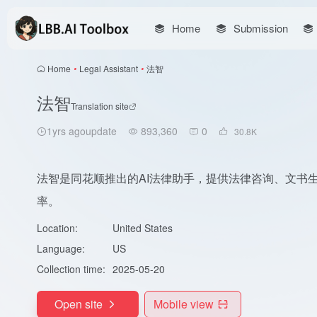
Home
Submission
Home
•
Legal Assistant
•
法智
法智
Translation site
1yrs agoupdate
893,360
0
30.8
K
法智是同花顺推出的AI法律助手，提供法律咨询、文书
率。
Location:
United States
Language:
US
Collection time:
2025-05-20
Open site
Mobile view