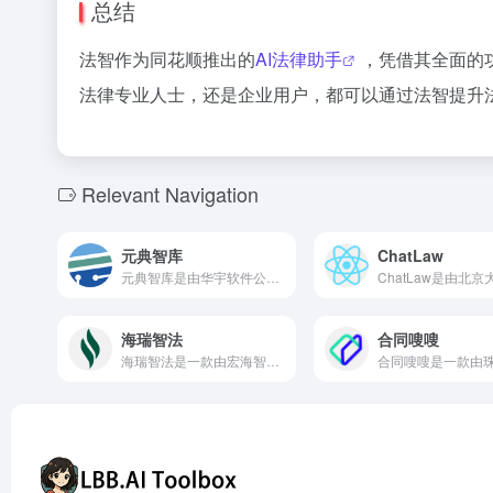
总结
法智作为同花顺推出的
AI法律助手
，凭借其全面的
法律专业人士，还是企业用户，都可以通过法智提升
Relevant Navigation
元典智库
ChatLaw
元典智库是由华宇软件公司推出的综合性法律知识服务平台，整合了海量法律数据资源，利用人工智能技术，为法律专业人士提供高效、精准的法律信息检索和分析服务。
海瑞智法
合同嗖嗖
海瑞智法是一款由宏海智法（上海）科技软件有限责任公司开发的AI法律助手，专为律师和法律工作者提供专业服务。通过大模型技术，实现法律检索、案情分析、文书撰写和翻译等功能，提升法律服务的智能化水平。