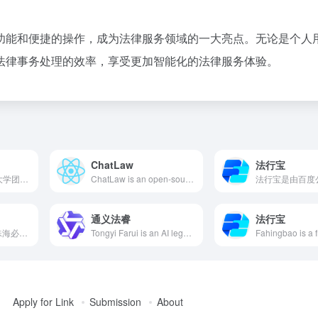
功能和便捷的操作，成为法律服务领域的一大亮点。无论是个人
法律事务处理的效率，享受更加智能化的法律服务体验。
ChatLaw
法行宝
ChatLaw是由北京大学团队开发的开源法律大语言模型，结合特定法律数据集和外部知识库，旨在提升法律问题处理的准确性和效率。
ChatLaw is an open-source legal large language model developed by a team from Peking University, integrating domain-specific datasets and external knowledge bases to enhance the accuracy and efficiency of legal problem-solving.
通义法睿
法行宝
合同嗖嗖是一款由珠海必优科技有限公司开发的AI合同生成工具，用户通过输入关键词即可快速生成符合法律法规的合同文本，极大简化了合同编写和审查过程。
Tongyi Farui is an AI legal assistant launched by Alibaba Cloud, based on the Tongyi Qianwen model, offering legal intelligent dialogue, document generation, knowledge retrieval, and text reading services, aiming to enhance the efficiency and quality of legal services.
Apply for Link
Submission
About