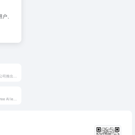
用户、
法行宝是由百度公司推出的一款免费AI法律助手，利用人工智能技术提供全天候的智能法律咨询服务。用户可以通过法行宝快速获得法律问题的解答、类案推荐和法规参考。此外，法行宝还提供定制化的法律咨询意见书，满足用户的个性化法律服务需求。
Fahingbao is a free AI legal assistant launched by Baidu, utilizing artificial intelligence technology to provide 24/7 intelligent legal consultation services. Users can quickly obtain answers to legal questions, case recommendations, and legal references through Fahingbao.