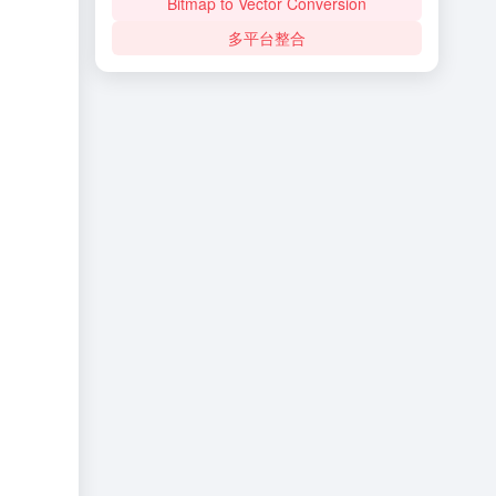
Bitmap to Vector Conversion
多平台整合