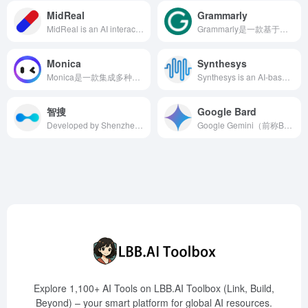
MidReal
Grammarly
MidReal is an AI interactive novel generator co-developed by MIT, NYU, Cambridge, and Princeton. Users can start limitless story possibilities with just one sentence. The platform integrates memory span technology and long-form writing capabilities to ensure narrative coherence and depth, offering an immersive storytelling experience.
Grammarly是一款基于人工智能的英语写作辅助工具，提供语法检查、语气建议、原创度检测等功能，支持多平台使用，助力用户提升写作质量与效率。
Monica
Synthesys
Monica是一款集成多种先进AI模型的全能AI助手，支持多平台使用，提供聊天、搜索、写作、翻译等多功能服务，助力用户提升工作效率。
Synthesys is an AI-based content creation platform offering voice synthesis, video generation, and image creation features, enabling users to quickly produce high-quality multimedia content.
智搜
Google Bard
Developed by Shenzhen Zhiso Information Technology Co., Ltd., Giiso Writing Robot leverages deep learning and intelligent semantic technologies to offer efficient and intelligent writing solutions for content creators across various fields, including news, automotive, and marketing.
Google Gemini（前称Bard）是由谷歌开发的生成式人工智能聊天机器人，旨在通过自然语言处理和机器学习技术，为用户提供实时、准确且高质量的回答，助力提升创作效率。
Explore 1,100+ AI Tools on LBB.AI Toolbox (Link, Build,
Beyond) – your smart platform for global AI resources.