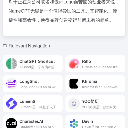
对于正在为公司取名和设计Logo而苦恼的创业者来说，
NameGPT无疑是一个值得尝试的工具。其智能化、便
捷性和高效性，使得品牌创建变得前所未有的简单。
Relevant Navigation
ChatGPT Shortcut
Riffo
AIShort是一个专为AI提示词管理和共享而设计的平台，提供标签筛选、关键词搜索和一键复制功能，帮助用户在工作、学习和创意写作等场景中提升与AI对话的效率和质量。
Riffo is an AI-based file management tool designed to simplify the file organization process and improve user productivity through intelligent renaming and efficient workspace management.
LongShot
Khroma
LongShot AI is an AI writing assistant designed for content teams and enterprises, offering features like content planning, fact-checking, and SEO optimization to help users quickly generate high-quality, SEO-friendly long-form content.
Khroma is an AI-powered color tool designed for designers, utilizing neural network algorithms to generate personalized color schemes based on user preferences, offering infinite color combinations, supporting various view modes, and allowing saving to personal collections, enhancing design efficiency and creativity.
Lumen5
YOO简历
Lumen5是一款基于人工智能的视频创作平台，旨在帮助用户将文本内容快速转换为高质量的视频，适用于营销、教育和品牌宣传等多种场景。
YOO简历是一款由珠海必优科技有限公司推出的AI简历生成器，旨在通过人工智能技术简化简历创作流程，提升求职者的竞争力。
Character.AI
Devin
Character.AI is an AI platform founded by former Google engineers, allowing users to create and interact with customized AI characters, supporting multiple languages and offering personalized conversation experiences.
Devin是由Cognition公司推出的全球首个全自主AI软件工程师，具备自主学习新技术、端到端构建和部署应用、自主查找和修复代码Bug、训练和微调AI模型等能力。