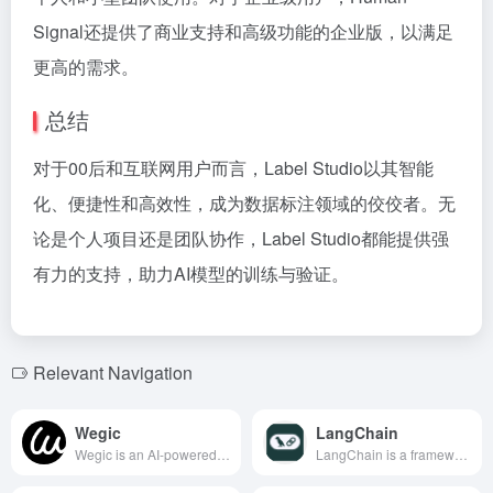
Signal还提供了商业支持和高级功能的企业版，以满足
更高的需求。
总结
对于00后和互联网用户而言，Label Studio以其智能
化、便捷性和高效性，成为数据标注领域的佼佼者。无
论是个人项目还是团队协作，Label Studio都能提供强
有力的支持，助力AI模型的训练与验证。
Relevant Navigation
Wegic
LangChain
Wegic is an AI-powered website design and development tool launched by Instant Design, allowing users to quickly create personalized websites through AI conversations, suitable for users with zero technical background, offering multilingual support and responsive design.
LangChain is a framework designed for developing applications powered by large language models (LLMs). It offers a wealth of components and tools to assist developers in building intelligent applications with context awareness and reasoning capabilities.