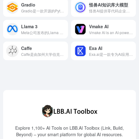
Gradio
怪兽AI知识库大模型
Gradio是一款开源的Python库，旨在帮助开发者快速为机器学习模型创建友好的Web界面，使任何人都能轻松使用和分享。
怪兽AI提供零代码企业知识库搭建、智能客服和AI写作等功能，支持多平台集成，助力企业高效管理知识资产。
Llama 3
Vmake AI
Meta公司发布的Llama 3是新一代开源大型语言模型，提供8B和70B参数版本，旨在通过先进的自然语言处理技术，支持广泛的应用场景。
Vmake AI is an AI-powered online image and video editing platform designed for e-commerce and design sectors, offering features like AI fashion model customization, product photography, and image color changing to help users efficiently create high-quality content.
Caffe
Exa AI
Caffe是由加州大学伯克利分校开发的开源深度学习框架，以其高效性和模块化设计著称，广泛应用于图像分类、语音识别等领域。
Exa.ai是一款专为AI应用设计的搜索引擎，利用神经搜索技术，提供高质量、实时的网络数据，助力开发者和企业构建更智能的应用。
Explore 1,100+ AI Tools on LBB.AI Toolbox (Link, Build,
Beyond) – your smart platform for global AI resources.