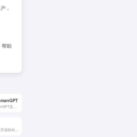
用户，
，帮助
HumanGPT
Writetone HumanGPT是一款先进的AI写作助手，旨在将AI生成的文本转化为自然流畅、富有人情味的内容，帮助用户绕过各类AI检测系统，确保内容原创且不被识别为机器生成。
Uberduck是一个开源的AI语音生成和合成社区，提供超过5000种声音模型，支持文本转语音、声音克隆、AI歌唱等功能，适用于音乐制作、影视配音、教育等多个领域。