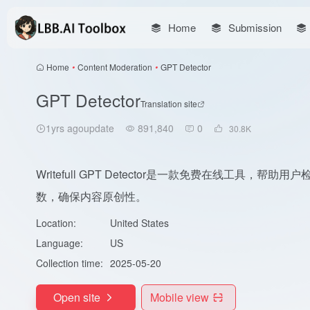
Home
Submission
Home
•
Content Moderation
•
GPT Detector
GPT Detector
Translation site
1yrs agoupdate
891,840
0
30.8
K
Writefull GPT Detector是一款免费在线工具，帮助
数，确保内容原创性。
Location:
United States
Language:
US
Collection time:
2025-05-20
Open site
Mobile view