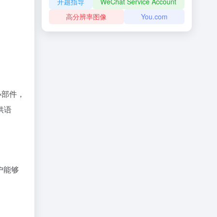
开题指导
WeChat Service Account
高分辨率图像
You.com
f小部件，
供语
户能够