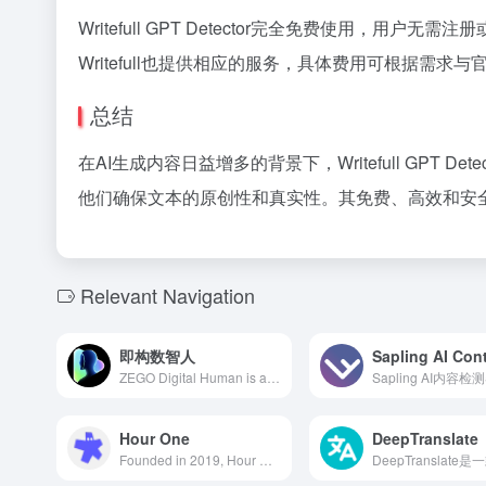
Writefull GPT Detector完全免费使用，用
Writefull也提供相应的服务，具体费用可根据需求与
总结
在AI生成内容日益增多的背景下，Writefull GPT
他们确保文本的原创性和真实性。其免费、高效和安全
Relevant Navigation
即构数智人
ZEGO Digital Human is an AI virtual digital human video creation platform launched by ZEGO Technology, combining audio and video cloud services with large language models to provide customized digital human avatars, assisting users in efficient content production in short video creation, live streaming, and educational training.
Hour One
DeepTranslate
Founded in 2019, Hour One is an AI technology company specializing in rapidly converting text content into high-quality videos. Its platform offers lifelike AI avatars, supports multiple languages and scenarios, assisting enterprises in enhancing content creation efficiency and interactivity in training, marketing, customer service, and more.