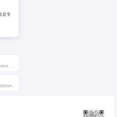
论是专
飞链云版图集成AI绘画、智能聊天机器人、数字人、AI图库、AI创作、AI图片编辑器、元宇宙和区块链等功能，为用户提供全方位的AIGC服务，助力创意设计与高效办公。
MyImg.ai是一款创新的AI工具，能够将用户的照片快速转换为海贼王风格的卡通形象，适合动漫爱好者和追求个性化表达的用户。