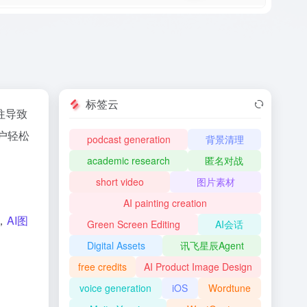
标签云
往导致
户轻松
podcast generation
背景清理
academic research
匿名对战
short video
图片素材
AI painting creation
，
AI图
Green Screen Editing
AI会话
Digital Assets
讯飞星辰Agent
free credits
AI Product Image Design
voice generation
iOS
Wordtune