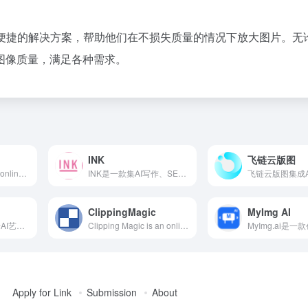
高效、便捷的解决方案，帮助他们在不损失质量的情况下放大图片。无
图像质量，满足各种需求。
INK
飞链云版图
Kaiber is a leading online AI video generation platform that leverages advanced artificial intelligence technology to quickly transform images or text descriptions into captivating video content. Its diverse style options and intuitive interface enable users to effortlessly create high-quality video productions.
INK是一款集AI写作、SEO优化和图像生成于一体的内容营销平台，旨在帮助用户高效创建高质量、优化的内容。
ClippingMagic
MyImg AI
Civitai是一个专注于AI艺术资源分享和发现的平台，用户可以上传和下载各种AI绘画模型，参与社区互动，探索AI艺术创作的无限可能。
Clipping Magic is an online AI image editing tool specializing in quick background removal, offering features like auto-clipping, precise editing, and batch processing, suitable for e-commerce, design, and social media.
Apply for Link
Submission
About