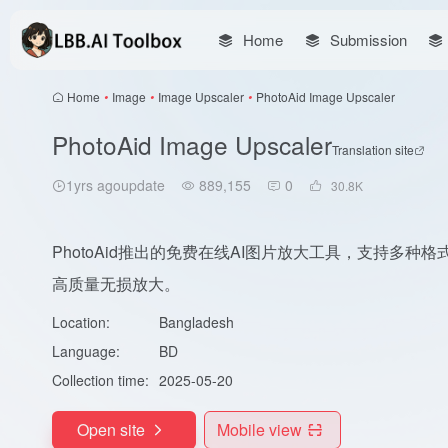
Home
Submission
Home
•
Image
•
Image Upscaler
•
PhotoAid Image Upscaler
PhotoAid Image Upscaler
Translation site
1yrs agoupdate
889,155
0
30.8
K
PhotoAid推出的免费在线AI图片放大工具，支持多种格式
高质量无损放大。
Location:
Bangladesh
Language:
BD
Collection time:
2025-05-20
Open site
Mobile view