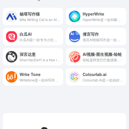
秘塔写作猫
HyperWrite
Mita Writing Cat is an AI writing assistant platform integrating intelligent text correction, rewriting, automatic continuation, and smart image matching, supporting various writing scenarios and offering multi-platform support to meet diverse user needs.
HyperWrite是一款AI驱动的写作助手，提供多种强大的工具，帮助用户在写作、沟通和研究方面提高效率。
白瓜AI
倩言写作
白瓜AI是一款专为小红书博主设计的免费AI创作平台，提供一键生成文案、短视频脚本、敏感词检测等功能，助力内容创作者高效产出高质量内容。
倩言AI智能写作是一款综合性的中英文写作辅助工具，提供主题创作、文本润色、精准翻译、真题练习等多种功能，旨在帮助用户高效提升写作质量。
深言达意
AI视频-图生视频-绘蛙
ShenYanDaYi is a free intelligent writing assistant developed by ShenYan Technology, integrating the functions of WantWords Reverse Dictionary and WantQuotes Sentence Search. It supports various features such as meaning-based word search, sentence search, and corpus query, helping users quickly find appropriate words and phrases to enhance writing efficiency.
绘蛙是阿里巴巴集团推出的AI电商营销工具，专为电商商家和内容创作者提供智能化的图片生成、文案创作等服务，旨在提升营销内容的创作效率和吸引力。
Write Tone
Colourlab.ai
Writetone是一款AI写作助手，提供超过90种语气选择，帮助用户创作清晰、自然且富有人情味的内容。
Colourlab AI是一款由好莱坞资深人士开发的AI驱动色彩分级软件，旨在为电影制作、广告和内容创作提供高效且一致的图像质量。