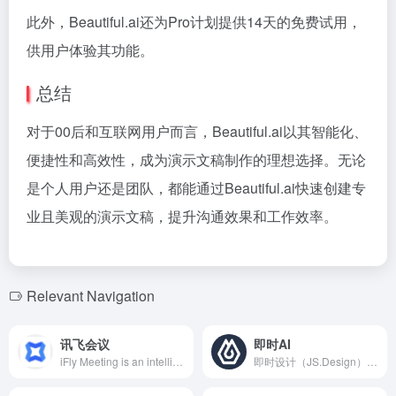
此外，Beautiful.ai还为Pro计划提供14天的免费试用，
供用户体验其功能。
总结
对于00后和互联网用户而言，Beautiful.ai以其智能化、
便捷性和高效性，成为演示文稿制作的理想选择。无论
是个人用户还是团队，都能通过Beautiful.ai快速创建专
业且美观的演示文稿，提升沟通效果和工作效率。
Relevant Navigation
讯飞会议
即时AI
iFly Meeting is an intelligent video conferencing software launched by iFlytek, integrating AI technology to provide high-definition audio and video, real-time subtitles and translation, automatic meeting minutes, and more. It supports multi-terminal access, catering to various scenarios such as remote work and educational training.
即时设计（JS.Design）是一款面向中国设计师的专业级在线UI设计工具，提供丰富的设计资源、实时协作功能，并兼容多种设计文件格式，助力设计师高效创作。