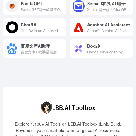
PandaGPT
Xemaill在线 AI 电子邮件编写器
PandaGPT是一款基于OpenAI先进模型的AI工具，旨在简化文件阅读和知识获取过程，能够高效处理超过5万份文件，并回答超过20万个问题，适用于研究人员、学生和专业人士。
Xemail是一款由ChatGPT API和GPT-4技术支持的在线AI电子邮件编写器，帮助用户在几秒钟内撰写专业的电子邮件、信件和回复，适用于商务、求职和个人等多种场景。
ChatBA
Acrobat AI Assistant
ChatBA is an AI-based tool that utilizes OpenAI's API to help users quickly generate professional-grade PowerPoint slides from text input, suitable for presentation needs across various industries.
Adobe's Acrobat AI Assistant is a generative AI tool integrated into Acrobat software, designed to facilitate efficient processing and comprehension of PDF documents through conversational interactions. Its core features include real-time Q&amp;A, automatic summary generation, and contract term analysis, significantly enhancing document handling convenience and efficiency.
百度文库AI助手
Doc2X
百度文库AI助手是百度基于文心一言技术推出的智能文档助手，提供PPT生成、文章创作、文档总结等多种功能，助力用户高效处理文档。
Doc2X, developed by Wuhan Zhishi Wuyin Technology Co., Ltd., is an AI-powered document processing tool that accurately recognizes various documents, converts PDFs into multiple formats, and offers bilingual translation supported by large models, enabling efficient document handling.
Explore 1,100+ AI Tools on LBB.AI Toolbox (Link, Build,
Beyond) – your smart platform for global AI resources.