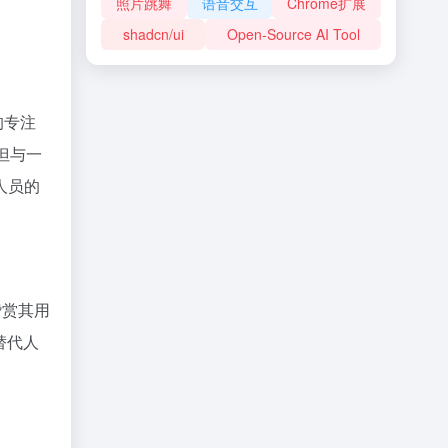
照片跳舞
语音交互
Chrome扩展
shadcn/ui
Open-Source AI Tool
的专注
，但与一
人员的
赞赏其用
替代人