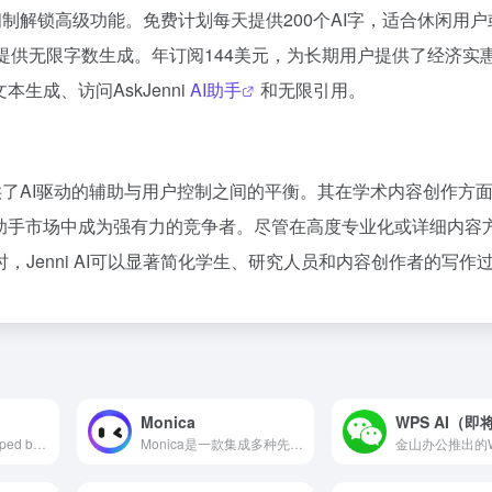
订阅制解锁高级功能。免费计划每天提供200个AI字，适合休闲用
提供无限字数生成。年订阅144美元，为长期用户提供了经济实
生成、访问AskJenni
AI助手
和无限引用。
，提供了AI驱动的辅助与用户控制之间的平衡。其在学术内容创作方
作助手市场中成为强有力的竞争者。尽管在高度专业化或详细内容
Jenni AI可以显著简化学生、研究人员和内容创作者的写作
Monica
WPS AI（
SenseChat, developed by SenseTime, is an AI chat assistant based on the self-developed 'SenseNova' model, offering multi-turn conversations, logical reasoning, language correction, content creation, and more, catering to the needs of Gen Z and internet users for intelligence, convenience, and efficiency.
Monica是一款集成多种先进AI模型的全能AI助手，支持多平台使用，提供聊天、搜索、写作、翻译等多功能服务，助力用户提升工作效率。