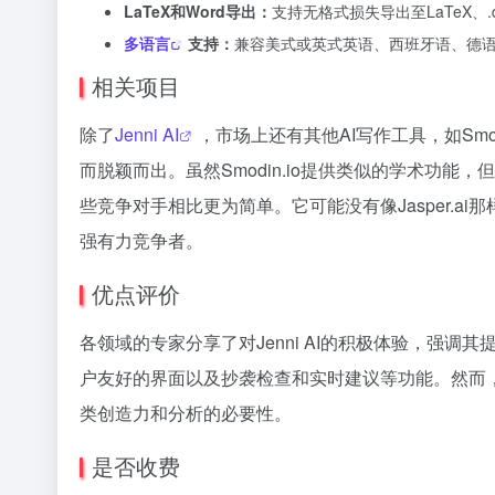
LaTeX和Word导出：
支持无格式损失导出至LaTeX、.
多语言
支持：
兼容美式或英式英语、西班牙语、德
相关项目
除了
Jenni AI
，市场上还有其他AI写作工具，如Smodin
而脱颖而出。虽然Smodin.io提供类似的学术功能，但J
些竞争对手相比更为简单。它可能没有像Jasper.
强有力竞争者。
优点评价
各领域的专家分享了对Jenni AI的积极体验，强
户友好的界面以及抄袭检查和实时建议等功能。然而
类创造力和分析的必要性。
是否收费