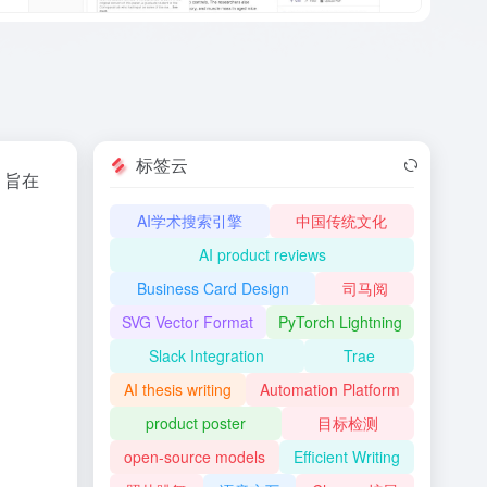
标签云
，旨在
AI学术搜索引擎
中国传统文化
AI product reviews
Business Card Design
司马阅
SVG Vector Format
PyTorch Lightning
Slack Integration
Trae
AI thesis writing
Automation Platform
product poster
目标检测
open-source models
Efficient Writing