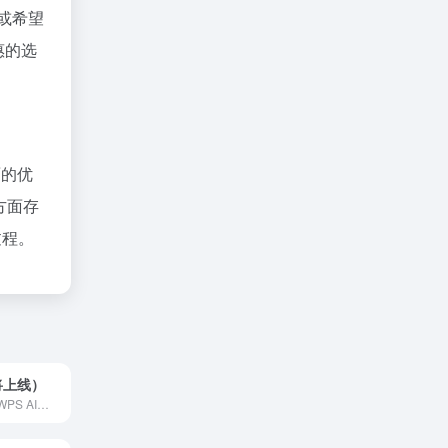
户或希望
惠的选
面的优
方面存
过程。
即将上线）
金山办公推出的WPS AI，集成于轻文档，提供智能写作、排版优化、数据分析等功能，旨在提升用户的内容生产力。