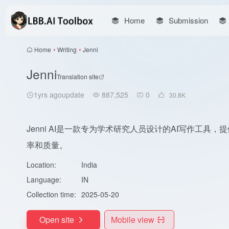
Home
Submission
Home
•
Writing
•
Jenni
Jenni
Translation site
1yrs agoupdate
887,525
0
30.8
K
Jenni AI是一款专为学术研究人员设计的AI写作工
率和质量。
Location:
India
Language:
IN
Collection time:
2025-05-20
Open site
Mobile view