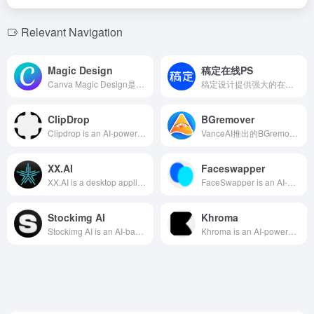
Relevant Navigation
Magic Design
稿定在线PS
Canva Magic Design是一款由Canva推出的AI设计工具，旨在帮助用户通过简单的输入，快速生成个性化的设计作品，满足各种创意需求。
稿定设计提供强大的在线PS工具，无需下载软件，打开网页即可进行图片编辑，满足多种修图需求。
ClipDrop
BGremover
Clipdrop is an AI-powered image processing tool offering features like background removal, image upscaling, and object cleanup, enabling users to quickly create high-quality visual content.
VanceAI推出的BGremover是一款基于人工智能的在线工具，能够在数秒内自动移除图片背景，简化设计流程，提升工作效率。
XX.AI
Faceswapper
XX.AI is a desktop application integrating 15 top AI models including GPT-4o, Claude 3.5, and DALL·E 3, compatible with Windows and macOS, supporting multilingual writing, editing, translation, and image generation to enhance user productivity and creativity.
FaceSwapper is an AI-powered online face swap tool that allows users to quickly replace faces in photos or videos, producing natural and realistic results. Suitable for entertainment and creative projects, it offers easy operation and ensures user privacy.
Stockimg AI
Khroma
Stockimg AI is an AI-based online design and content generation platform that allows users to quickly create high-quality images, logos, book covers, posters, wallpapers, and illustrations by inputting text prompts, catering to diverse design needs.
Khroma is an AI-powered color tool designed for designers, utilizing neural network algorithms to generate personalized color schemes based on user preferences, offering infinite color combinations, supporting various view modes, and allowing saving to personal collections, enhancing design efficiency and creativity.