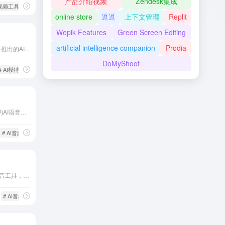
产品介绍视频
Zendesk集成
I视频工具
online store
逗逗
上下文管理
Replit
Wepik Features
Green Screen Editing
artificial intelligence companion
Prodia
KreadoAI是一款由易点天下推出的AIGC数字营销创作平台，利用人工智能技术简化视频内容创作流程，支持多语言、多形象的数字人口播视频生成。
DoMyShoot
# AI模特
WellSaid Labs是一家领先的AI语音合成平台，提供高质量、自然流畅的文本转语音服务，广泛应用于企业培训、广告、视频制作等领域。
# AI音频工具
魔音工坊是一款专业的AI配音工具，提供800多款声音和1000多种风格，满足从短视频配音到有声书制作的多元需求。其强大的功能和便捷的操作，使内容创作者能够轻松实现高质量的音频制作。
# AI音频工具
# 内容创作工具