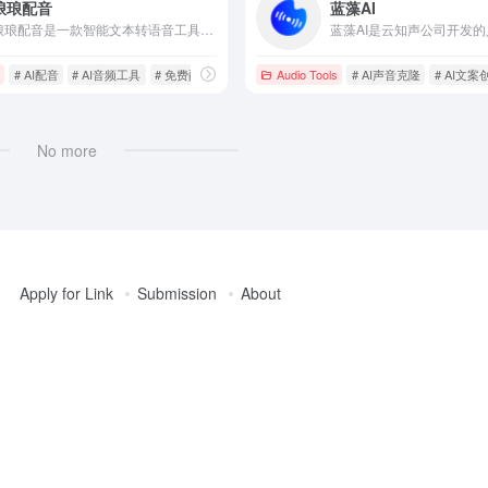
琅琅配音
蓝藻AI
琅琅配音是一款智能文本转语音工具，支持30多种语言和多种情感风格，提供高质量的语音合成服务，满足自媒体创作者、教育机构等多样化的配音需求。
# AI配音
# AI音频工具
# 免费配音工具
Audio Tools
# AI声音克隆
# AI文案
No more
Apply for Link
Submission
About