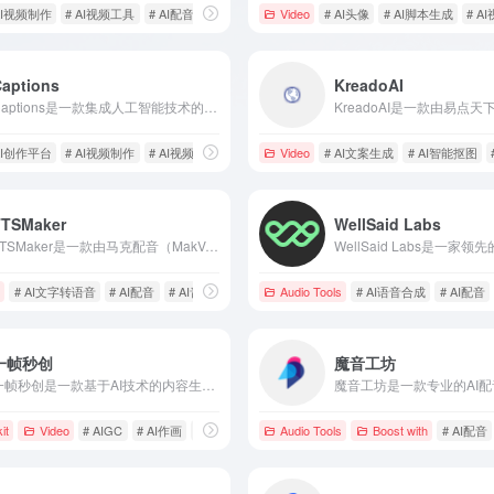
频生成
AI视频制作
# AI视频工具
# AI配音
Video
# AI头像
# AI脚本生成
# A
Captions
KreadoAI
Captions是一款集成人工智能技术的视频剪辑和创作工具，简化视频制作流程，助力用户轻松打造高质量内容。
AI创作平台
# AI视频制作
# AI视频剪辑
Video
# AI文案生成
# AI智能抠图
TTSMaker
WellSaid Labs
TTSMaker是一款由马克配音（MakVoice）推出的免费AI文字转语音工具，支持50多种语言和300多种语音风格，提供高级设置和API服务，满足用户多样化的配音需求。
# AI文字转语音
# AI配音
# AI音频工具
Audio Tools
# AI语音合成
# AI配音
一帧秒创
魔音工坊
一帧秒创是一款基于AI技术的内容生成平台，提供从文字到视频的全流程自动化服务，助力创作者高效产出高质量视频。
it
Video
# AIGC
# AI作画
# AI写作工具
Audio Tools
Boost with
# AI配音