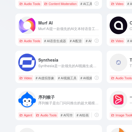
Audio Tools
Content Moderation
# AI工具
# AI视频工具
Video
# AI视
# 
Murf AI
Murf AI是一款领先的AI文本转语音工具，提供超过120种自然逼真的语音，支持20多种语言，满足内容创作者、教育工作者和企业用户的多样化需求。
Audio Tools
# AI语音生成器
# AI配音
# AI音频工具
Video
# 
Synthesia
Synthesia是一款领先的AI视频生成平台，用户无需专业设备或复杂技能，即可快速创建高质量、多语言的视频内容，广泛应用于企业培训、营销推广等领域。
Video
# AI虚拟形象
# AI视频工具
# AI视频生成
Audio Tools
序列猴子
序列猴子是出门问问推出的超大规模语言模型，具备多模态生成能力，涵盖知识、对话、数学、逻辑、推理和规划等六个维度，支持文字、图片、3D内容、语音生成和语音识别等任务。
Agent
Audio Tools
# AI写作
# AI绘画
# AI训练模型
Image Toolk