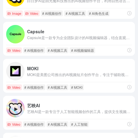
白日梦AI是由光魔科技推出的AI视频创作平台，利用自然语言处理技术，用户输入文本即可快速生成最长6分钟的视频，支持多种风格和角色定制，适合儿童绘本、连环画等创作。
Image
Video
# AI视频创作
# AI视频工具
# AI角色生成
Capsule
Capsule是一款专为企业团队设计的AI视频编辑器，结合直观的操作界面与自动化编辑功能，帮助内容和营销团队快速高效地创建专业视频。
Video
# AI视频创作
# AI视频工具
# AI视频编辑器
MOKI
MOKI是美图公司推出的AI视频短片创作平台，专注于辅助视频创作者打造动画短片、网文短剧、故事绘本和音乐视频（MV），通过智能剪辑、自动配乐、音效添加和字幕生成等功能，大幅简化视频制作流程，提高创作效率。
Video
# AI视频创作
# AI视频工具
# MOKI
艺映AI
艺映AI是一款专注于人工智能视频创作的工具，提供文生视频、图生视频和视频转视频等功能，助力用户轻松生成多风格的AI视频作品。
Video
# AI视频创作
# AI视频工具
# 人工智能