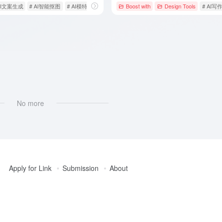
AI文案生成
# AI智能抠图
# AI模特
Boost with
Design Tools
# AI写
写作
No more
Apply for Link
Submission
About