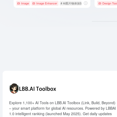
Image
Image Enhancer
# AI图片物体抹除
# AI文案创作
Design Too
# AI电
Explore 1,100+ AI Tools on LBB.AI Toolbox (Link, Build, Beyond)
– your smart platform for global AI resources. Powered by LBBAI
1.0 intelligent ranking (launched May 2025). Get daily updates