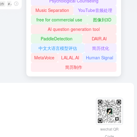
Psychological Counseling
创作
# AI配音
Music Separation
YouTube音频处理
free for commercial use
图像到3D
AI question generation tool
PaddleDetection
DAIR.AI
中文大语言模型评估
简历优化
MetaVoice
LALAL.AI
Human Signal
简历制作
wechat QR
Code