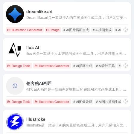
dreamlike.art
Dreamlike.art是一款基于AI的在线插画生成工具，用户无需安装任何软件，即可在浏览器中快速创建独特的艺术作品。
Illustration Generator
Image
# AI图片插画生成
# AI插画生成
# AI模型
Ilus AI
Ilus AI是一款基于人工智能的插画生成工具，用户通过输入关键词或上传示例图像，即可快速生成多种风格的插画，支持SVG和PNG格式导出，满足设计师、内容创作者等多样化需求。
Design Tools
Illustration Generator
# AI插画生成
# AI设计工具
# Ilus AI
创客贴AI画匠
创客贴AI画匠是一款由创客贴推出的在线AI艺术画生成工具，用户只需输入关键词，即可生成多种风格的精美插画，满足多元化的创作需求。
Design Tools
Illustration Generator
# AI图像处理
# AI图片插画生成
# A
Illustroke
Illustroke是一款基于AI的矢量插画生成工具，用户只需输入文本提示，即可快速生成高质量的SVG格式插画，适用于网站、社交媒体等多种场景。