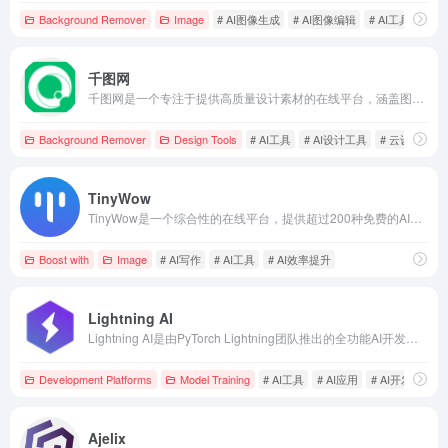
Background Remover
Image
# AI图像生成
# AI图像编辑
# AI工具
千图网
千图网是一个专注于提供高质量设计素材的在线平台，涵盖图片、视频、音频、PSD源文件等多种资源，助力设计师提升创作效率。
Background Remover
Design Tools
# AI工具
# AI设计工具
# 云设计
TinyWow
TinyWow是一个综合性的在线平台，提供超过200种免费的AI驱动工具，涵盖PDF编辑、图像处理、视频转换、文件转换和AI写作辅助等功能，旨在简化用户的数字内容处理流程。
Boost with
Image
# AI写作
# AI工具
# AI效率提升
Lightning AI
Lightning AI是由PyTorch Lightning团队推出的全功能AI开发平台，提供从模型开发、训练到部署的完整工具链，简化AI开发流程，优化云成本，并降低风险。
Development Platforms
Model Training
# AI工具
# AI应用
# AI开发平台
Ajelix