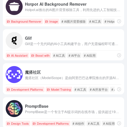
Hotpot AI Background Remover
Hotpot.ai推出的AI图片背景移除工具，利用先进的人工智能技术，帮助用户快速去除图片背景，提升图像编辑效率。
Background Remover
Image
# AI图片背景移除
# AI工具
# Hotpot.ai
Glif
Glif是一个无代码的AI小工具构建平台，用户无需编程即可通过简单的操作创建和运行小型AI生成器，称为“glifs”，满足多样化的AI应用需求。
AI Assistant
Boost with
# AI工具
# AI平台
# AI应用
魔搭社区
魔搭社区（ModelScope）是由阿里巴巴达摩院推出的开源AI模型社区，旨在为开发者和研究者提供丰富的预训练模型、工具及资源，推动AI技术的创新与应用。
Development Platforms
Model Training
# AI工具
# AI开发平台
# AI模型共
PromptBase
PromptBase是一个专注于AI提示词的在线市场，提供超过19万条专业提示词，支持Midjourney、ChatGPT、DALL·E等多种AI模型，助力用户优化AI生成内容。
Design Tools
Development Platforms
# AI创作
# AI工具
# AI应用创建