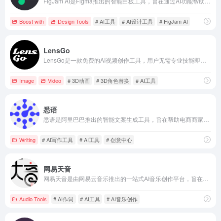
FigJam AI是Figma推出的智能白板工具，旨在通过AI功能帮助团队快速可视化想法、提供最佳实践建议，并自动化繁琐任务，提升协作效率。
Boost with
Design Tools
# AI工具
# AI设计工具
# FigJam AI
LensGo
LensGo是一款免费的AI视频创作工具，用户无需专业技能即可轻松生成个性化的AI视频和3D动画，支持文本转图像、视频风格迁移等多种功能。
Image
Video
# 3D动画
# 3D角色替换
# AI工具
悉语
悉语是阿里巴巴推出的智能文案生成工具，旨在帮助电商商家快速生成高质量的营销文案，提升运营效率和销售转化率。
Writing
# AI写作工具
# AI工具
# 创意中心
网易天音
网易天音是由网易云音乐推出的一站式AI音乐创作平台，旨在让每个人都能轻松创作属于自己的音乐作品。
Audio Tools
# AI作词
# AI工具
# AI音乐创作