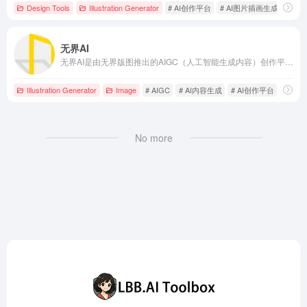
Design Tools
Illustration Generator
# AI创作平台
# AI图片插画生成
# AI
无界AI
无界AI是由无界版图推出的AIGC（人工智能生成内容）创作平台，专注于研发符合中国审美的绘画、漫画和视频生成模型，结合区块链技术，为AI作品提供版权保护，打造集搜索、创作、交流、分享于一体的内容社区。
Illustration Generator
Image
# AIGC
# AI内容生成
# AI创作平台
No more