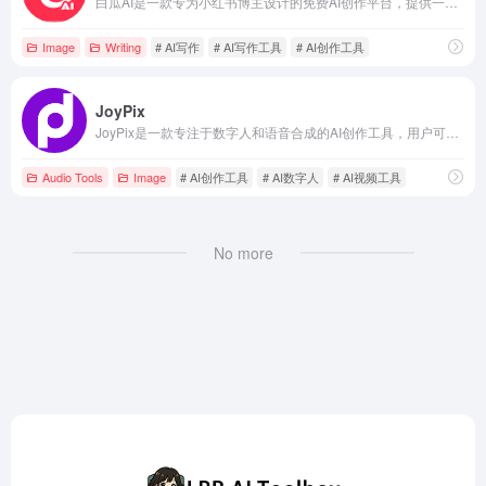
白瓜AI是一款专为小红书博主设计的免费AI创作平台，提供一键生成文案、短视频脚本、敏感词检测等功能，助力内容创作者高效产出高质量内容。
Image
Writing
# AI写作
# AI写作工具
# AI创作工具
JoyPix
JoyPix是一款专注于数字人和语音合成的AI创作工具，用户可通过上传照片创建个性化的虚拟形象，并与之进行语音对话。
Audio Tools
Image
# AI创作工具
# AI数字人
# AI视频工具
No more