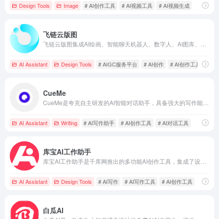
Design Tools
Image
# AI创作工具
# AI视频工具
# AI视频生成
飞链云版图
飞链云版图集成AI绘画、智能聊天机器人、数字人、AI图库、AI创作、AI图片编辑器、元宇宙和区块链等功能，为用户提供全方位的AIGC服务，助力创意设计与高效办公。
AI Assistant
Design Tools
# AIGC服务平台
# AI创作
# AI创作工具
CueMe
CueMe是夸克自主研发的AI智能对话助手，具备强大的写作能力，支持多种体裁的内容创作，最长可生成2万字，并提供个性化文风定制。
AI Assistant
Writing
# AI写作助手
# AI创作工具
# AI对话工具
库宝AI工作助手
库宝AI工作助手是千库网推出的多功能AI创作工具，集成了设计、写作、对话、办公和娱乐五大模块，旨在通过AI技术提升用户的工作效率和生活品质。
AI Assistant
Design Tools
# AI写作
# AI写作工具
# AI创作工具
白瓜AI