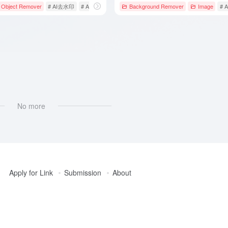
Mokker
Object Remover
# AI去水印
# AI图片物体抹除
Background Remover
# HitPaw
Image
# 
No more
Apply for Link
Submission
About