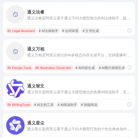
通义法睿
通义法睿是阿里云基于通义千问大模型推出的AI法律助手，提供法律咨询、文书生成、知识检索和文本阅读等智能化服务，旨在提升法律服务的效率和质量。
Legal Assistant
# AI法律助手
# 合同审查
# 文书生成
通义万相
通义万相是阿里云推出的AI多模态内容生成平台，支持图像和视频生成，适用于电商、广告、影视、社交媒体等行业。
Design Tools
Illustration Generator
# AI内容生成
# AI图片插画生成
# AI
通义智文
通义智文是阿里云基于通义大模型推出的免费AI阅读助手，支持网页、论文、图书等多种文档的智能阅读，帮助用户快速获取要点，提高阅读效率。
WritingTools
# AI文档工具
# AI阅读助手
# 智能阅读
通义星尘
通义星尘是阿里云基于通义千问大模型打造的个性化角色创作平台，用户可深度定义角色人设，进行角色定制，支持自由对话，并提供多种应用场景。