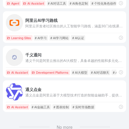
Agent
AI Assistant
# AI对话工具
# AI角色定制
# 个性化角色创作
阿里云AI学习路线
阿里云开发者社区推出的人工智能学习路线，涵盖30门在线课程和22个实战案例，旨在帮助用户系统掌握AI领域的知识与技能。
Learning Sites
# AI学习
# AI学习网站
# AI认证
千义通问
通义千问是阿里云推出的AI大模型，具备卓越的性能和多元化的应用场景，助力企业实现智能化转型。
AI Assistant
Development Platforms
# AI大模型
# AI对话聊天
# AI训练模
通义点金
通义点金是阿里云基于大模型技术打造的智能金融助手，提供深度解读财报研报、金融事件分析、图表绘制和实时市场数据服务，旨在为投资者提供高效、便捷的金融信息处理工具。
AI Assistant
# AI金融工具
# 图表绘制
# 实时市场数据
No more