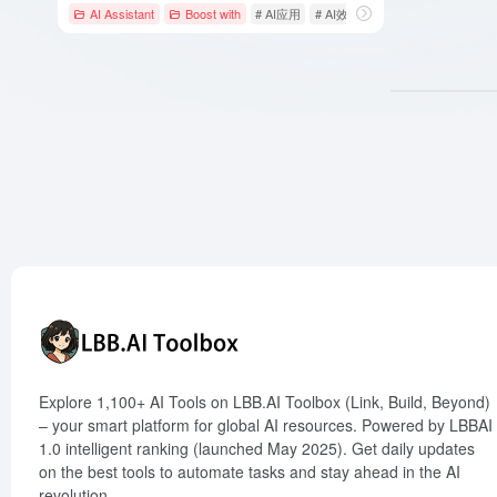
AI Assistant
Boost with
# AI应用
# AI效率提升
# 企业智能服务
Explore 1,100+ AI Tools on LBB.AI Toolbox (Link, Build, Beyond)
– your smart platform for global AI resources. Powered by LBBAI
1.0 intelligent ranking (launched May 2025). Get daily updates
on the best tools to automate tasks and stay ahead in the AI
revolution.