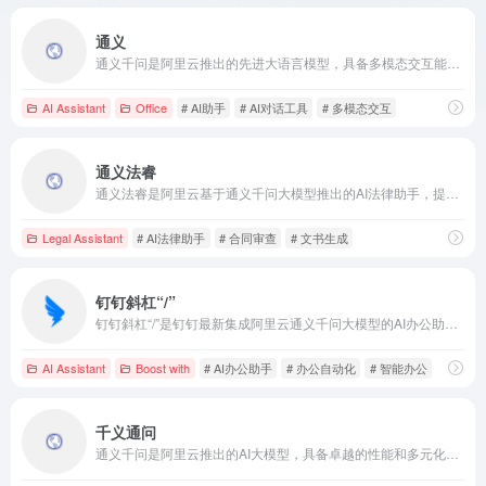
通义
通义千问是阿里云推出的先进大语言模型，具备多模态交互能力，支持文本、图片、音频和视频等多种输入方式，广泛应用于文本创作、翻译、编程辅助等场景。
AI Assistant
Office
# AI助手
# AI对话工具
# 多模态交互
通义法睿
通义法睿是阿里云基于通义千问大模型推出的AI法律助手，提供法律咨询、文书生成、知识检索和文本阅读等智能化服务，旨在提升法律服务的效率和质量。
Legal Assistant
# AI法律助手
# 合同审查
# 文书生成
钉钉斜杠“/”
钉钉斜杠“/”是钉钉最新集成阿里云通义千问大模型的AI办公助手，用户在对话框输入“/”即可自动完成多种办公任务，提升工作效率。
AI Assistant
Boost with
# AI办公助手
# 办公自动化
# 智能办公
千义通问
通义千问是阿里云推出的AI大模型，具备卓越的性能和多元化的应用场景，助力企业实现智能化转型。