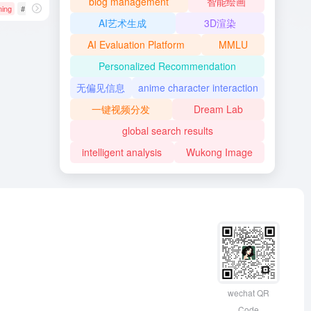
blog management
智能绘画
ning
# AI模型
# AI训练模型
# PaLM 2
AI艺术生成
3D渲染
AI Evaluation Platform
MMLU
Personalized Recommendation
无偏见信息
anime character interaction
一键视频分发
Dream Lab
global search results
intelligent analysis
Wukong Image
wechat QR
Code