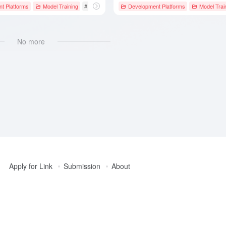
M
t Platforms
Model Training
# AI模型
# AI训练模型
Development Platforms
# Gemma
Model Trai
No more
Apply for Link
Submission
About