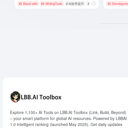
Boost with
WritingTools
# AI效率提升
# AI笔记应用
# NotebookL
Developmen
Explore 1,100+ AI Tools on LBB.AI Toolbox (Link, Build, Beyond)
– your smart platform for global AI resources. Powered by LBBAI
1.0 intelligent ranking (launched May 2025). Get daily updates