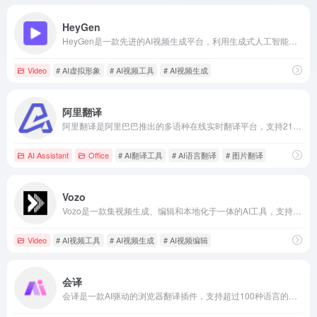
HeyGen
HeyGen是一款先进的AI视频生成平台，利用生成式人工智能技术，帮助用户在几分钟内将文本转换为专业品质的视频内容，适用于营销、教育等多种场景。
Video
# AI虚拟形象
# AI视频工具
# AI视频生成
阿里翻译
阿里翻译是阿里巴巴推出的多语种在线实时翻译平台，支持214种语言，提供文本、文档、图片、视频和语音等多模态翻译服务，广泛应用于跨境电商、医疗、金融等领域。
AI Assistant
Office
# AI翻译工具
# AI语言翻译
# 图片翻译
Vozo
Vozo是一款集视频生成、编辑和本地化于一体的AI工具，支持一键翻译、配音、对口型、模特换脸与字幕添加，助力内容创作者高效制作多语言、多文化的视频内容。
Video
# AI视频工具
# AI视频生成
# AI视频编辑
会译
会译是一款AI驱动的浏览器翻译插件，支持超过100种语言的互译，提供网页、PDF、视频和划词翻译等功能，特色在于双语对照阅读，提升用户的阅读和理解效率。