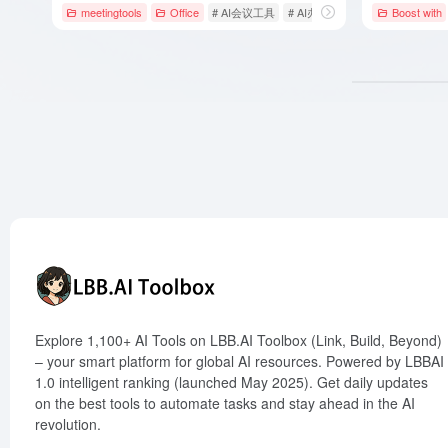
meetingtools
Office
# AI会议工具
# AI办公协作
# AI助手
Boost with
Explore 1,100+ AI Tools on LBB.AI Toolbox (Link, Build, Beyond)
– your smart platform for global AI resources. Powered by LBBAI
1.0 intelligent ranking (launched May 2025). Get daily updates
on the best tools to automate tasks and stay ahead in the AI
revolution.