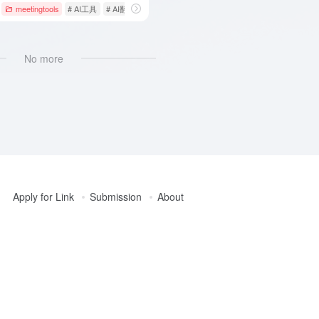
meetingtools
# AI工具
# AI翻译工具
# AI语言翻译
No more
Apply for Link
Submission
About