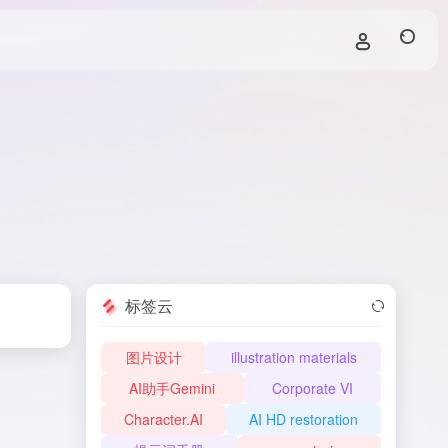
标签云
图片设计
illustration materials
AI助手Gemini
Corporate VI
Character.AI
AI HD restoration