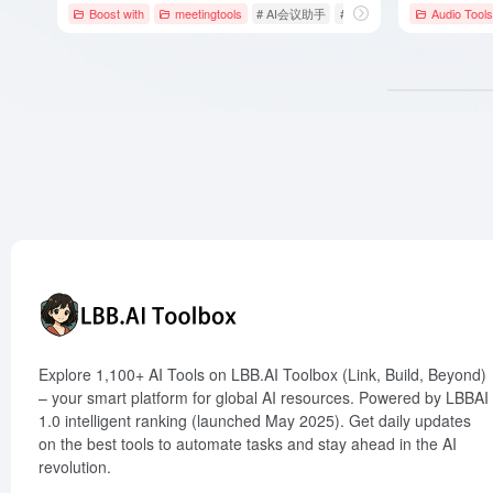
Boost with
meetingtools
# AI会议助手
# AI会议工具
# AI办公工具
Audio Tools
Explore 1,100+ AI Tools on LBB.AI Toolbox (Link, Build, Beyond)
– your smart platform for global AI resources. Powered by LBBAI
1.0 intelligent ranking (launched May 2025). Get daily updates
on the best tools to automate tasks and stay ahead in the AI
revolution.