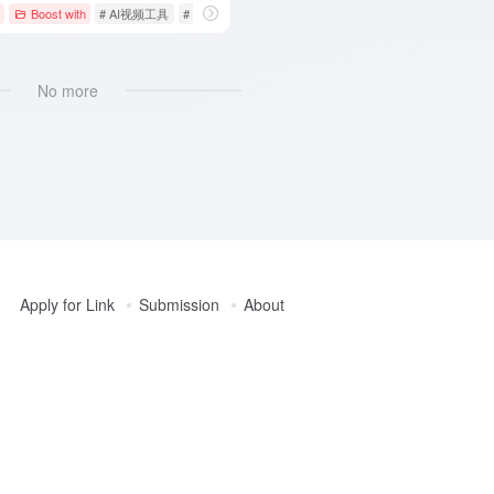
Boost with
# AI视频工具
# AI视频编辑
# Descript
No more
Apply for Link
Submission
About