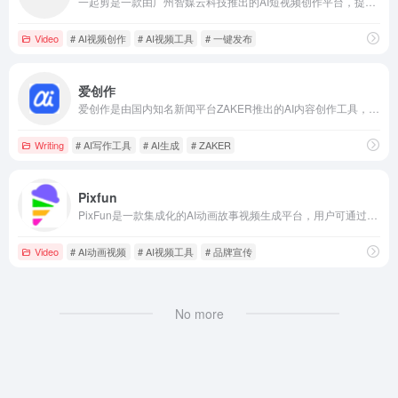
一起剪是一款由广州智媒云科技推出的AI短视频创作平台，提供图文成片、智能配音和字幕功能，以及多套精美模板，帮助用户轻松制作高质量视频。
Video
# AI视频创作
# AI视频工具
# 一键发布
爱创作
爱创作是由国内知名新闻平台ZAKER推出的AI内容创作工具，旨在帮助用户一键生成文章、营销文本、配图与短视频等多种内容类型，满足多元化的创作需求。
Writing
# AI写作工具
# AI生成
# ZAKER
Pixfun
PixFun是一款集成化的AI动画故事视频生成平台，用户可通过编写故事、定义风格、创建角色，快速生成高质量的动画视频。
Video
# AI动画视频
# AI视频工具
# 品牌宣传
No more