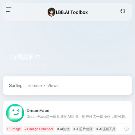
短视频制作
Total 11 articles 网址
Sorting
release
Views
DreamFace
DreamFace是一款创新的AI应用，用户只需一键操作，即可将静态照片转化为生动的视频，支持照片说话、唱歌、跳舞等多种功能，满足00后和互联网用户对智能化、便捷性和高效性的需求。
Image
Image Enhancer
# AI滤镜
# AI照片动画
# AI视频工具