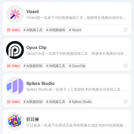
Vizard
Vizard是一款基于AI的视频编辑工具，能够将长视频自动转化为适合TikTok、Instagram、YouTube Shorts等平台的短视频片段，已服务超过200万创作者和团队。
Video
# AI视频工具
# AI视频编辑
# Vizard
Opus Clip
OpusClip是一款基于AI的视频剪辑工具，能够将长视频自动转换为适合社交媒体平台的短视频，助力内容创作者快速提升曝光率和粉丝增长。
Video
# AI视频剪辑
# AI视频工具
# OpusClip
Spikes Studio
Spikes Studio是一款基于人工智能技术的视频自动剪辑工具，能够自动分析长视频，提取关键片段，生成多个短视频，简化内容创作者的剪辑流程，特别适合快节奏的社交媒体平台。
Video
# AI视频剪辑
# AI视频工具
# Spikes Studio
巨日禄
巨日禄是一款基于自然语言处理和图像生成技术的AI动漫视频创作平台，支持用户将文本内容转化为情节连贯的漫画视频和短视频，提供多种画风选择和配音配乐服务，适合各类创作者使用。