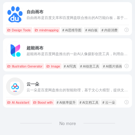
自由画布
自由画布是百度文库和百度网盘联合推出的AI万能白板，基于文心多模态大模型，支持用户自由拖拽各类富媒体素材进行创作，实现输入、编辑、创作和分享的自由，提供一站式的内容生产和消费服务。
Design Tools
mindmapping
# AI思维导图
# AI白板
# 内容消费
超能画布
超能画布是百度网盘推出的一款AI人像摄影创意工具，利用自研的图像处理大模型和智能人脸融合算法，用户只需上传照片并输入文字指令，即可快速生成专业质感的AI写真。
Illustration Generator
Image
# AI写真
# AI创意工具
# AI图片插画生成
云一朵
云一朵是百度网盘推出的智能助理，基于文心大模型，提供文件搜索、内容创作、翻译等功能，旨在提升用户的生活、学习和办公效率。
AI Assistant
Boost with
# AI效率提升
# AI文档工具
# 云一朵
No more