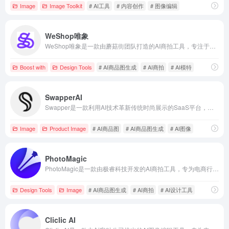
Image
Image Toolkit
# AI工具
# 内容创作
# 图像编辑
WeShop唯象
WeShop唯象是一款由蘑菇街团队打造的AI商拍工具，专注于电商产品图片的智能生成，提供AI模特、AI静物拍摄等功能，助力商家高效制作高质量商品图。
Boost with
Design Tools
# AI商品图生成
# AI商拍
# AI模特
SwapperAI
Swapper是一款利用AI技术革新传统时尚展示的SaaS平台，提供虚拟试穿、智能模特生成和产品图像创建等功能，帮助品牌、零售商和个人优化产品展示，提升购物体验，降低成本。
Image
Product Image
# AI商品图
# AI商品图生成
# AI图像
PhotoMagic
PhotoMagic是一款由极睿科技开发的AI商拍工具，专为电商行业设计，利用AI技术实现模特换脸、换场景、高清精修等功能，帮助商家高效、低成本地生成商品场景图，提升展示效果和销售转化率。
Design Tools
Image
# AI商品图生成
# AI商拍
# AI设计工具
Cliclic AI