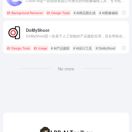
Cliclic AI是一款由创客贴公司推出的AI图像编辑工具，专为电商从业者设计，旨在简化商品图片的背景处理和编辑工作。用户只需上传产品照片，Cliclic AI即可自动去除原有背景，并提供多种预设或自定义背景选项，实现一键更换商品背景，提升商品展示效果。
Background Remover
Design Tools
# AI商品图生成
# AI图像编辑
# AI
DoMyShoot
DoMyShoot是一款基于人工智能的产品摄影应用，旨在帮助在线卖家以更低成本和更高效率创建专业品质的产品照片。通过智能相机和内置指南，用户可轻松拍摄符合各大电商平台要求的高质量图片。
Design Tools
Image
# AI产品摄影
# AI设计工具
# DoMyShoot
No more