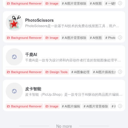
Background Remover
Image
# AI图片背景移除
# AI抠图
# 一键抠图
PhotoScissors
PhotoScissors是一款基于AI技术的免费在线抠图工具，用户无需专业技能即可快速移除图片背景，支持多种格式，操作简便，适合电商、设计师等多种场景。
Background Remover
Image
# AI图片背景移除
# AI抠图
# PhotoScissor
千鹿AI
千鹿AI是一款专为设计师和内容创作者打造的智能图像处理平台，提供AI文生图、图生图、AI扩图、AI线稿上色、AI抠图等功能，助力用户高效创作。用户每日可免费生成300张图像，适用于电商、广告和社交媒体等场景。
Background Remover
Design Tools
# AI图像处理
# AI图片插画生成
# A
皮卡智能
皮卡智能（PicUp.Shop）是一款专注于AI驱动的商品图片编辑和优化的电商服务平台，旨在帮助电商卖家和营销人员高效提升商品图片质量，增强商品吸引力。
Background Remover
Image
# AI图片编辑
# AI图片背景移除
# 商品图片
No more