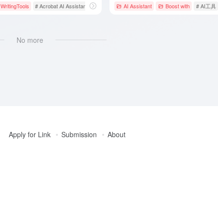
WritingTools
# Acrobat AI Assistant
# Adobe
# AI文档工具
AI Assistant
Boost with
# AI工具
No more
Apply for Link
Submission
About