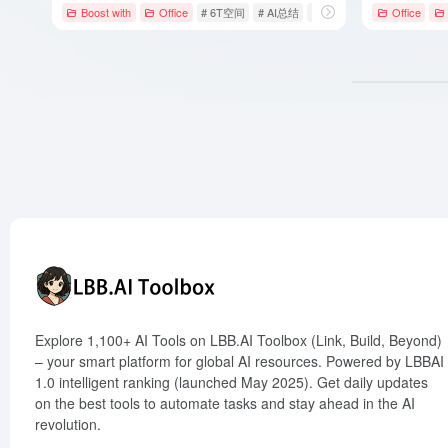
Boost with
Office
# 6T空间
# AI总结
# AI搜索
Office
Explore 1,100+ AI Tools on LBB.AI Toolbox (Link, Build, Beyond)
– your smart platform for global AI resources. Powered by LBBAI
1.0 intelligent ranking (launched May 2025). Get daily updates
on the best tools to automate tasks and stay ahead in the AI
revolution.