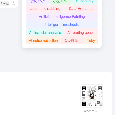
歌词分析
小型企业
AI Security
# AI文案生成器
automatic dubbing
Data Exchange
Artificial Intelligence Painting
intelligent timesheets
AI financial analysis
AI reading coach
AI noise reduction
命令行助手
Toby
wechat QR