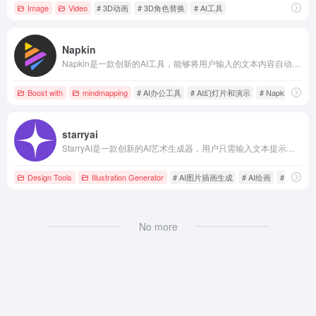
Image
Video
# 3D动画
# 3D角色替换
# AI工具
Napkin
Napkin是一款创新的AI工具，能够将用户输入的文本内容自动生成相关的视觉图像，如图表、流程图和信息图，帮助用户更直观地传达复杂概念。
Boost with
mindmapping
# AI办公工具
# AI幻灯片和演示
# Napkin
starryai
StarryAI是一款创新的AI艺术生成器，用户只需输入文本提示，即可快速生成高质量的视觉艺术作品，适用于个人和商业用途。
Design Tools
Illustration Generator
# AI图片插画生成
# AI绘画
# AI艺术
No more