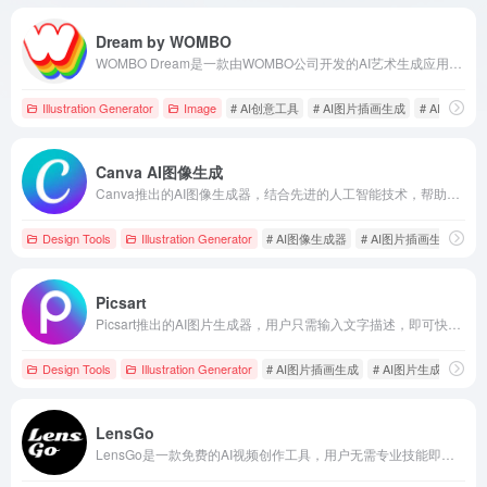
Dream by WOMBO
WOMBO Dream是一款由WOMBO公司开发的AI艺术生成应用，用户只需输入文本提示，即可在几秒钟内生成独特的数字艺术作品。
Illustration Generator
Image
# AI创意工具
# AI图片插画生成
# AI绘画工
Canva AI图像生成
Canva推出的AI图像生成器，结合先进的人工智能技术，帮助用户通过文字描述快速生成高质量图像，极大提升设计效率。
Design Tools
Illustration Generator
# AI图像生成器
# AI图片插画生成
# C
Picsart
Picsart推出的AI图片生成器，用户只需输入文字描述，即可快速生成高质量的图像，满足多样化的创作需求。
Design Tools
Illustration Generator
# AI图片插画生成
# AI图片生成器
# 
LensGo
LensGo是一款免费的AI视频创作工具，用户无需专业技能即可轻松生成个性化的AI视频和3D动画，支持文本转图像、视频风格迁移等多种功能。