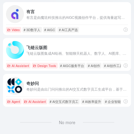
有言
有言是由魔珐科技推出的AIGC视频创作平台，提供海量超写实3D虚拟人角色，用户无需真人出镜即可快速生成高质量视频。
Video
# 3D数字人
# AIGC
# AI工具严选
飞链云版图
飞链云版图集成AI绘画、智能聊天机器人、数字人、AI图库、AI创作、AI图片编辑器、元宇宙和区块链等功能，为用户提供全方位的AIGC服务，助力创意设计与高效办公。
AI Assistant
Design Tools
# AIGC服务平台
# AI创作
# AI创作工具
奇妙问
奇妙问是由出门问问推出的AI交互式数字员工生成平台，基于自研的“序列猴子”大模型，为政企、文旅等行业提供数字接待、客服、销售等服务，提供一站式交互数字人解决方案。
Agent
AI Assistant
# AI交互式数字员工
# AI效率提升
# 企业智能化
No more