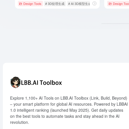
Design Tools
# 3D纹理生成
# AI 3D模型生成
# AI设计工具
Design Too
Explore 1,100+ AI Tools on LBB.AI Toolbox (Link, Build, Beyond)
– your smart platform for global AI resources. Powered by LBBAI
1.0 intelligent ranking (launched May 2025). Get daily updates
on the best tools to automate tasks and stay ahead in the AI
revolution.