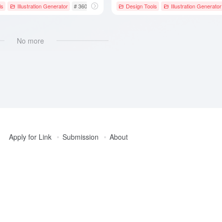
ls
Illustration Generator
# 360°全景图像
# AI图像生成
Design Tools
# AI图片插画生成
Illustration Generator
No more
Apply for Link
Submission
About