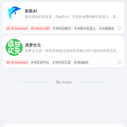
阶跃AI
跃问是由阶跃星辰（StepFun）开发的免费AI聊天机器人，具备强大的多模态能力，支持连续多轮对话，提供智能搜索、高效阅读、识图理解等功能，助力用户高效开启工作与生活。
AI Assistant
Boost with
# AI对话聊天
# AI聊天机器人
# AI视频生成
造梦次元
造梦次元是一款由深圳想法流科技有限公司打造的AI多模态互动内容平台，用户可与虚拟角色进行深度互动，体验互动故事、换装、生图等多种玩法，满足娱乐与情感陪伴需求。
AI Assistant
# AI互动平台
# AI对话工具
# A轮融资
No more