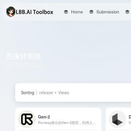
Home
Submission
图像转视频
Total 6 articles 网址
Sorting
release
Views
Gen-2
Runway推出的Gen-2模型，利用人工智能技术，实现从文本、图像或视频片段生成高质量视频，革新了视频创作方式。