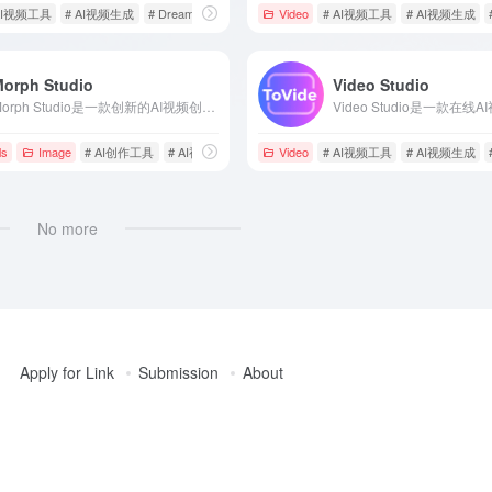
2
AI视频工具
# AI视频生成
# Dream Machine
Video
# AI视频工具
# AI视频生成
Morph Studio
Video Studio
Morph Studio是一款创新的AI视频创作平台，支持文本转视频、图像转视频和视频风格转换等功能，帮助用户轻松将创意转化为高质量的视频内容。
ls
Image
# AI创作工具
# AI视频工具
# AI视频生成
Video
# AI视频工具
# AI视频生成
No more
Apply for Link
Submission
About