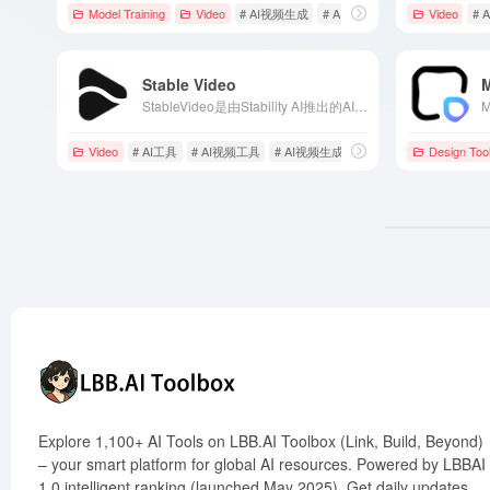
Model Training
Video
# AI视频生成
# AI训练模型
# Runway Gen-
Video
# 
Stable Video
StableVideo是由Stability AI推出的AI视频生成工具，基于Stable Video Diffusion模型，支持从文本或图像生成高质量视频。2025年4月25日，StableVideo.com已停止服务，用户可通过Stable Assistant或Stability AI API继续使用其功能。
Video
# AI工具
# AI视频工具
# AI视频生成
Design Too
Explore 1,100+ AI Tools on LBB.AI Toolbox (Link, Build, Beyond)
– your smart platform for global AI resources. Powered by LBBAI
1.0 intelligent ranking (launched May 2025). Get daily updates