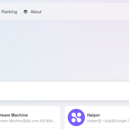
Ranking
About
Dream Machine
Haiper
Dream Machine是由Luma AI开发的AI视频生成工具，能够根据用户输入的文本描述或上传的图片，快速生成高质量、逼真的视频片段，极大地降低了视频制作的技术门槛。