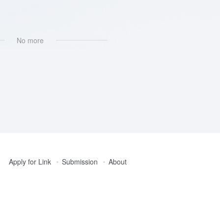
AI形象定制
No more
Apply for Link
Submission
About