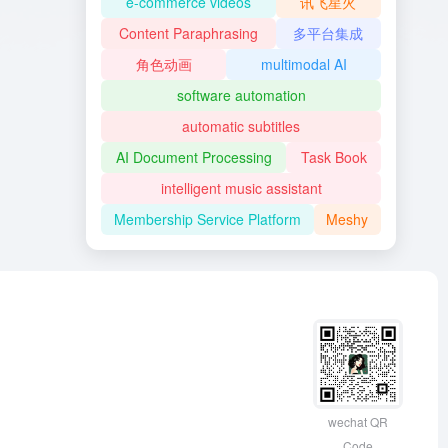
e-commerce videos
讯飞星火
Content Paraphrasing
多平台集成
角色动画
multimodal AI
software automation
automatic subtitles
AI Document Processing
Task Book
intelligent music assistant
Membership Service Platform
Meshy
wechat QR
Code