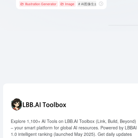
Illustration Generator
Image
# AI图像生成
# AI图片插画生成
# 
Explore 1,100+ AI Tools on LBB.AI Toolbox (Link, Build, Beyond)
– your smart platform for global AI resources. Powered by LBBAI
1.0 intelligent ranking (launched May 2025). Get daily updates