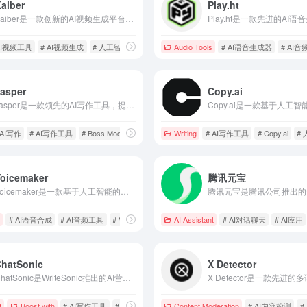
aiber
Play.ht
Kaiber是一款创新的AI视频生成平台，用户只需提供图片或文字描述，即可轻松创建高质量的视频内容，满足多样化的创作需求。
AI视频工具
# AI视频生成
# 人工智能
Audio Tools
# AI语音生成器
# AI
asper
Copy.ai
Jasper是一款领先的AI写作工具，提供丰富的模板和强大的智能写作功能，支持多语言创作，助力用户高效生成高质量内容。
 AI写作
# AI写作工具
# Boss Mode
Writing
# AI写作工具
# Copy.ai
#
Voicemaker
腾讯元宝
Voicemaker是一款基于人工智能的在线文本转语音工具，支持130多种语言和1000多种语音风格，提供高质量、自然流畅的语音输出，适用于教育、广告、游戏等多个领域。
# AI语音合成
# AI音频工具
# Voicemaker
AI Assistant
# AI对话聊天
# AI应用
ChatSonic
X Detector
ChatSonic是WriteSonic推出的AI营销助手，集成了ChatGPT、Claude和Gemini等领先AI模型，并与Ahrefs和WordPress等营销工具无缝结合，旨在提升内容创作的效率和质量。
t
Boost with
# AI写作工具
# AI对话聊天
# AI聊天机器人
Content Moderation
# AI内容检测
#