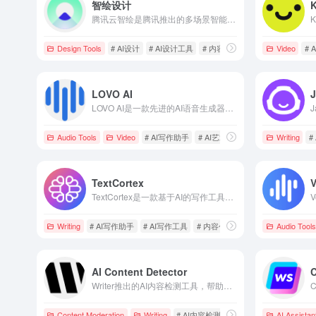
智绘设计
K
腾讯云智绘是腾讯推出的多场景智能设计平台，提供AI创意功能，如智能抠图、风格动漫化、智能消除笔等，助力用户高效创作各类素材。
Design Tools
# AI设计
# AI设计工具
# 内容创作
Video
# 
LOVO AI
J
LOVO AI是一款先进的AI语音生成器，提供超过500种声音和100多种语言的文本转语音服务，专为营销、培训、社交媒体等视频内容创作设计，支持无缝音频视频同步、自动字幕生成、AI写作辅助和声音克隆技术。
Audio Tools
Video
# AI写作助手
# AI艺术生成器
# AI语音生成
Writing
#
TextCortex
TextCortex是一款基于AI的写作工具，提供文本重写、内容扩展、摘要生成和多语言翻译等功能，助力用户高效创作高质量内容。
Writing
# AI写作助手
# AI写作工具
# 内容创作
Audio Tools
AI Content Detector
Writer推出的AI内容检测工具，帮助用户识别文本是否由人工智能生成，支持分析最多5,000个单词的文本，并提供AI生成内容的概率评分。
Content Moderation
Writing
# AI内容检测
# Writer
# 人工智能
AI Assistan