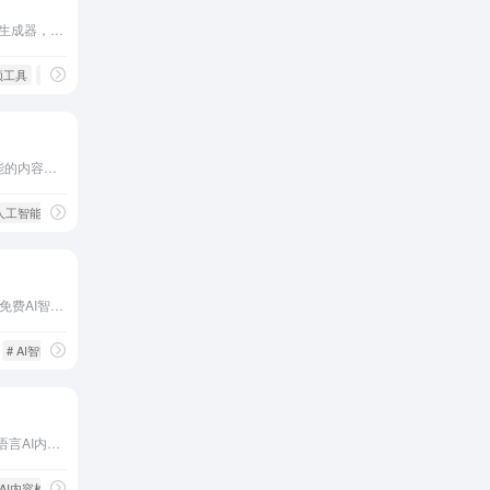
Play.ht是一款先进的AI语音生成器，提供超真实的文本转语音（TTS）功能，支持142种语言和口音，适用于视频配音、音频出版、播客、游戏等多种场景。
音频工具
# SSML标签
Copy.ai是一款基于人工智能的内容创作工具，旨在帮助各行各业的撰稿人、营销人员和企业快速高效地生成高质量的文案和内容。
 人工智能
腾讯元宝是腾讯公司推出的免费AI智能助手，基于混元大模型技术，提供智能问答、文件解析、内容创作辅助等多种服务，旨在提升用户的工作效率和生活质量。
# AI智能助手
X Detector是一款先进的多语言AI内容检测工具，支持超过20种语言，检测准确率高达99%以上，旨在帮助用户识别由人工智能生成的文本，维护内容的真实性和原创性。
 AI内容检测器
# AI检测器