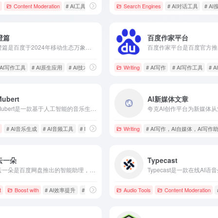
Content Moderation
# AI工具
# AI视频工具
Search Engines
# AI视频生成
# AI对话工具
# AI
橙篇
百度作家平台
橙篇是百度于2024年移动生态万象大会上发布的AI原生应用，依托百度文库的海量内容和先进AI技术，为用户提供强大的长文处理和内容创作能力。
 AI写作工具
# AI原生应用
# AI技术
Writing
# AI写作
# AI写作工具
# 
Mubert
AI新媒体文章
Mubert是一款基于人工智能的音乐生成平台，旨在为内容创作者提供高质量、免版税的音乐解决方案，适用于视频、播客、应用程序等多种场景。
# AI音乐生成
# AI音频工具
# Mubert
Writing
# AI写作，AI自媒体，AI写
云一朵
Typecast
云一朵是百度网盘推出的智能助理，基于文心大模型，提供文件搜索、内容创作、翻译等功能，旨在提升用户的生活、学习和办公效率。
t
Boost with
# AI效率提升
# AI文档工具
# 云一朵
Audio Tools
Content Moderation