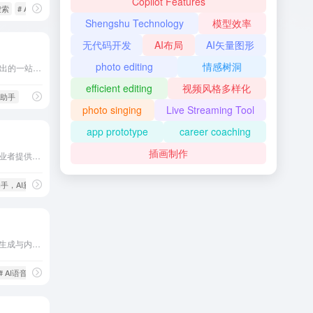
Copilot Features
搜索
# AI绘画
Shengshu Technology
模型效率
无代码开发
AI布局
AI矢量图形
photo editing
情感树洞
百度作家平台是百度官方推出的一站式AI辅助创作平台，提供丰富多样的AI创作功能，帮助内容创作者写出更多好作品。
efficient editing
视频风格多样化
AI助手
photo singing
Live Streaming Tool
app prototype
career coaching
插画制作
夸克AI创作平台为新媒体从业者提供一站式智能写作工具，涵盖选题创作、文章重写、爆款标题生成等功能，助力快速生成高质量原创内容。
作助手，AI新媒体，自媒体写作
# AI写作助手
# AI写作工具
Typecast是一款在线AI语音生成与内容创作工具，提供超过400种逼真的声音，支持情感驱动的语音合成和语音克隆功能，适用于有声读物、视频游戏、广告、营销等多种内容创作场景。
# AI语音生成
# AI音频工具
# 内容创作