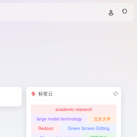
标签云
academic research
large model technology
北京大学
Redoon
Green Screen Editing