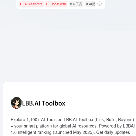
AI Assistant
Boost with
# AI工具
# AI提示指令
# ChatGPT
Explore 1,100+ AI Tools on LBB.AI Toolbox (Link, Build, Beyond)
– your smart platform for global AI resources. Powered by LBBAI
1.0 intelligent ranking (launched May 2025). Get daily updates