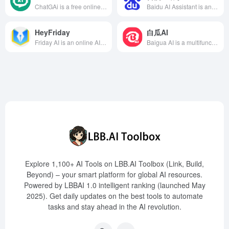
ChatGAi is a free online platform integrating AI chat Q&amp;A, writing, video generation, PPT creation, and AI painting, aiming to provide users with an efficient and convenient creative experience.
Baidu AI Assistant is an intelligent agent launched by Baidu, leveraging powerful search capabilities and multi-turn dialogue technology to deeply understand user needs and provide personalized services. Its features include web page summarization, text creation, and image generation, efficiently retrieving and analyzing internet content and services in real-time.
HeyFriday
白瓜AI
Friday AI is an online AI writing tool developed by Xihu Xincheng (Hangzhou) Technology Co., Ltd., offering over 40 writing templates and more than 20 writing tones to help users quickly generate high-quality original articles, catering to various writing needs such as self-media and marketing advertisements.
Baigua AI is a multifunctional AI content creation platform designed for content creators and marketers. It offers features such as one-click generation of Xiaohongshu copywriting, short video scripts, and sensitive word detection, aiming to enhance content creation efficiency and quality. Users only need to input a topic or keywords, and Baigua AI can automatically generate engaging copy and images, simplifying the creation process. It also supports office scenarios like work reports and email replies, helping users improve work efficiency. Baigua AI's convenience and practicality have made it a valuable assistant for many creators and marketers.
Explore 1,100+ AI Tools on LBB.AI Toolbox (Link, Build,
Beyond) – your smart platform for global AI resources.
Powered by LBBAI 1.0 intelligent ranking (launched May
2025). Get daily updates on the best tools to automate
tasks and stay ahead in the AI revolution.