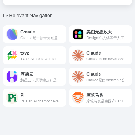
Relevant Navigation
Creatie
美图无损放大
Creatie是一款专为创意人士打造的AI驱动设计工具，旨在通过人工智能技术优化UI/UX设计流程，提升设计师的效率和创造力。
DesignKit提供基于人工智能的无损图片放大服务，帮助用户在保持图像质量的同时，将图片尺寸放大，满足各种设计和打印需求。
txyz
Claude
TXYZ.AI is a revolutionary AI platform designed to enhance researchers' efficiency in accessing, understanding, and managing academic materials through AI technology. Its core features include intelligent summary extraction, natural language search, personalized paper recommendations, and a personal research library, assisting users in conducting academic research efficiently.
Claude is an advanced AI assistant developed by Anthropic, featuring robust natural language processing capabilities, supporting multimodal inputs, and offering functionalities such as text generation, code writing, and visual analysis to meet diverse user needs.
厚德云
Claude
慧星云（原厚德云）是专业的AI算力云平台，提供高性能、便捷、安全的GPU算力资源，助力人工智能从业者加速研发与应用进程。
Claude是由Anthropic公司开发的AI智能助手，具备强大的自然语言处理能力，支持文本创作、代码生成、多模态输入等多种功能，旨在为用户提供安全、可靠且高效的人工智能服务。
Pi
摩笔马良
Pi is an AI chatbot developed by Inflection AI, designed to offer friendly and supportive conversational experiences tailored to users' individual needs.
摩笔马良是由国产GPU芯片初创公司摩尔线程推出的AI图像生成和绘画创作工具，支持中英双语提示词，提供多种风格选择，助力用户轻松创作个性化艺术作品。